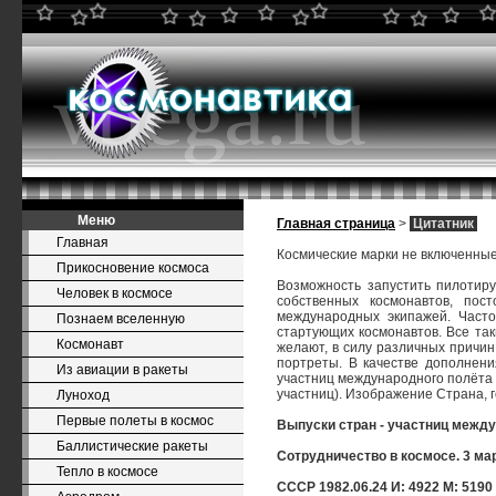
Меню
Главная страница
>
Цитатник
Главная
Космические марки не включенные
Прикосновение космоса
Возможность запустить пилотир
Человек в космосе
собственных космонавтов, пос
международных экипажей. Часто
Познаем вселенную
стартующих космонавтов. Все та
Космонавт
желают, в силу различных причи
портреты. В качестве дополнени
Из авиации в ракеты
участниц международного полёта 
участниц). Изображение Страна, 
Луноход
Первые полеты в космос
Выпуски стран - участниц межд
Баллистические ракеты
Сотрудничество в космосе. 3 ма
Тепло в космосе
СССР 1982.06.24 И: 4922 М: 5190