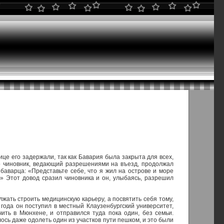
це его задержали, так как Бавария была закрыта для всех,
но чиновник, ведающий разрешениями на въезд, продолжал
 баварца: «Представьте себе, что я жил на острове и море
!» Этот довод сразил чиновника и он, улыбаясь, разрешил
ать строить медицинскую карьеру, а посвятить себя тому,
года он поступил в местный Клаузенбургский университет,
ить в Мюнхене, и отправился туда пока один, без семьи.
сь даже одолеть один из участков пути пешком, и это были