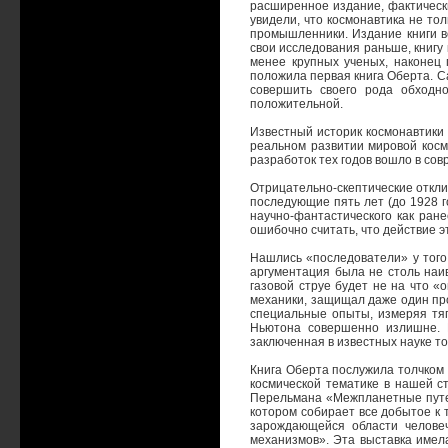
расширенное издание, фактически
увидели, что космонавтика не то
промышленники. Издание книги в
свои исследования раньше, книгу 
менее крупных ученых, наконец 
положила первая книга Оберта. С
совершить своего рода обходно
положительной.
Известный историк космонавтики 
реальном развитии мировой космо
разработок тех годов вошло в сов
Отрицательно-скептические откли
последующие пять лет (до 1928 г
научно-фантастического как ране
ошибочно считать, что действие 
Нашлись «последователи» у того 
аргументация была не столь наив
газовой струе будет не на что «
механики, защищал даже один пр
специальные опыты, измеряя тяг
Ньютона совершенно излишне. И
заключенная в известных науке то
Книга Оберта послужила толчком 
космической тематике в нашей ст
Перельмана «Межпланетные путеш
котором собирает все добытое к
зарождающейся области челове
механизмов». Эта выставка имела