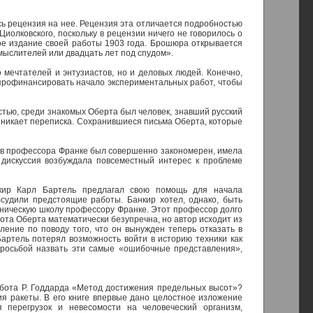
сь рецензия на нее. Рецензия эта отличается подробностью
олковского, поскольку в рецензии ничего не говорилось о
рое издание своей работы 1903 года. Брошюра открывается
мыслителей или двадцать лет под спудом».
 мечтателей и энтузиастов, но и деловых людей. Конечно,
о профинансировать начало экспериментальных работ, чтобы
стью, среди знакомых Оберта был человек, знавший русский
зникает переписка. Сохранившиеся письма Оберта, которые
зыв профессора Франке был совершенно закономерен, имела
 дискуссия возбуждала повсеместный интерес к проблеме
нкир Карл Бартель предлагал свою помощь для начала
бсудили предстоящие работы. Банкир хотел, однако, быть
ехническую школу профессору Франке. Этот профессор долго
абота Оберта математически безупречна, но автор исходит из
ение по поводу того, что он вынужден теперь отказать в
Бартель потерял возможность войти в историю техники как
росьбой назвать эти самые «ошибочные представления»,
работа Р. Годдарда «Метод достижения предельных высот»?
ия ракеты. В его книге впервые дано целостное изложение
 перегрузок и невесомости на человеческий организм,