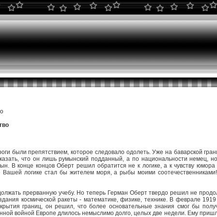
во
тво
оги были препятствием, которое следовало одолеть. Уже на баварской грани
казать, что он лишь румынский подданный, а по национальности немец, 
мын. В конце концов Оберт решил обратится не к логике, а к чувству юмора
 по Вашей логике стал бы жителем моря, а рыбы моими соотечественниками
олжать прерванную учебу. Но теперь Герман Оберт твердо решил не продолж
дания космической ракеты - математике, физике, технике. В феврале 1919 
ткрытия границ, он решил, что более основательные знания смог бы получ
ной войной Европе длилось немыслимо долго, целых две недели. Ему пришло