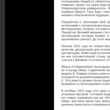
посещением лекций по обязательн
помешал запрет на сдачу кварти
Гейдельбергском университете. 
Германа Оберта, Ганс Барт, счи
никакого обеспеченного будущего
Разработав и обосновав свой п
астрономии с интересом выслушал
метеорологии, полагая, что ракет
Прандтлю. Великий механик стал 
литературой, которую назвал, и
крупнейшего ученого. До этого м
Осенью 1921 года он собрал вое
качестве диссертации для получ
диссертации. Известный астроном
на нее положительный отзыв, од
счастья у физиков, то услышал, ч
Жизнь в Гейдельберге была дорог
их отъезда Оберт с удвоенной эн
модель В. Первая ступень ракеты
походила на разрабатывавшуюся в
Е. Эта ракета должна была подня
возможность пилотируемого полет
В октябре 1922 года этот друг с
оплачены автором. Согласие издат
его семью содержали они же. Не
Оберт всю свою жизнь был благод
рукопись книги была отправлена 