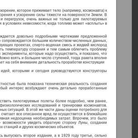
корение, которое прижимает тело (например, космонавта) к
орения к ускорению силы тяжести на поверхности Земли. В
 и перегрузок, очень важных не только для пилотируемых
я в условиях невесомости, когда топливо может «всплыть» в
овождается довольно подробными чертежами предложенной
но сопровождается большим количеством численных данных,
вующих проектах, спирто-водяная смесь и жидкий кислород
ить температуру сгорания и тем самым облегчить проблему
 эксперименты, которые надо осуществить, и показано, что
ожно взять и большее число ступеней, тогда ракета вполне
щает на себя внимание детальность проработки конструкции
 идей, которыми и сегодня руководствуются конструкторы
естностью была показана техническая реальность создания
обый интерес возбуждают очень детально проработанные
ествить пилотируемые полеты более подробно, чем ранее,
физиологических исследований и тренировки космонавтов.
ых ситуаций. В этой же части даны оценки потребного для
н считает все описанное вряд ли осуществится в ближайшие
 явная недооценка необходимых затрат. Впрочем, это было
 - возможности увидеть обратную сторону Луны, создании
 станций и других космических объектов.
 выпускать второе издание, а в 1929 году третье, сильно