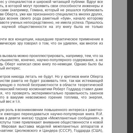
рес у специалистов и широкой читающей публики. Вдруг все
ть, в которой могут проявить свои способности инженеры и
сами (например, Гомана, который не решался публиковать
ве Оберта, уже как признанного специалиста многих других,
одах возник своего рода ракетный «бум», начало которому
равоте ученых непосредственно, не имела успеха. Пришлось
я научной общественности на эту книгу была не только
 почти все концепции, нашедшие практическое применение в
ическую эру говорил о том, что он удивлен, как многое из
а вызвала можно проиллюстрировать, например, тем, что за
ольшинство, конечно, научно-популярного содержания, а не
едь Оберт написал свою книгу по-немецки. Однако было бы
ный интерес.
тров никогда летать не будут. Но у критиков книги Оберта
стве ракета не будет развивать тяги, так как истекающей
твующую о полной безграмотности в области теоретической
канский пионер космонавтики Роберт Годдард ставил даже
ся, что проверять экспериментально правильность законов
о в вакууме невозможно горение топлива, что энергия,
й вес и т.п.
ую роль в возникновении повышенного интереса к ракетно-
ти ежегодно переиздаваться научно-популярная книга Я.И.
ма в девяти книгах) трудом «Межпланетные сообщения», в
диспуты тоже привлекают внимание общественности к новой
я Мировая выставка моделей межпланетных аппаратов и
навтики: Циолковского и Цандера (СССР), Годдарда (США),