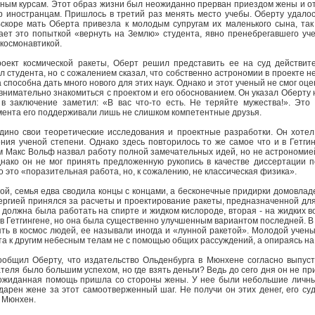
ым курсам. Этот образ жизни был неожиданно прерван приездом жены и отц
р иностранцам. Пришлось в третий раз менять место учебы. Оберту удалос
Вскоре мать Оберта привезла к молодым супругам их маленького сына, та
тает это попыткой «вернуть на Землю» студента, явно пренебрегавшего уч
 космонавтикой.
роект космической ракеты, Оберт решил представить ее на суд действит
 студента, но с сожалением сказал, что собственно астрономии в проекте не
а способна дать много нового для этих наук. Однако и этот ученый не смог о
внимательно знакомиться с проектом и его обоснованием. Он указал Оберту
 в заключение заметил: «В вас что-то есть. Не теряйте мужества!». Эт
омента его поддерживали лишь не слишком компетентные друзья.
дино свои теоретические исследования и проектные разработки. Он хотел 
ения ученой степени. Однако здесь повторилось то же самое что и в Гетг
 Макс Вольф назвал работу полной замечательных идей, но не астрономией.
нако он не мог принять предложенную рукопись в качестве диссертации 
то это «поразительная работа, но, к сожалению, не классическая физика».
ой, семья едва сводила концы с концами, а бесконечные придирки домовла
ергией принялся за расчеты и проектирование ракеты, предназначенной для
 должна была работать на спирте и жидком кислороде, вторая - на жидких в
 Гетгингене, но она была существенно улучшенным вариантом последней. В 
ть в космос людей, ее называли иногда и «лунной ракетой». Молодой учены
а к другим небесным телам не с помощью общих рассуждений, а опираясь на
ообщил Оберту, что издательство Ольденбурга в Мюнхене согласно выпусти
еля было большим успехом, но где взять деньги? Ведь до сего дня он не пр
ожиданная помощь пришла со стороны жены. У нее были небольшие личные
арен жене за этот самоотверженный шаг. Не получи он этих денег, его су
в Мюнхен.