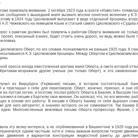
.
тоже привлекла внимание. 2 октября 1923 года в газете «Известия» появила
ие сообщения о вышедшей книге вызвало вполне понятное волнение у К.Э.Ци
Поэтому в 1924 году Циолковский выпускает в виде отдельной брошюры вто
 А.Л. Чижевского на немецком языке и статьей самого Циолковского «Судьба 
ерес к ракетам должен был привлечь к работам Оберта внимание не только
 проект, описанный в книге, будет стоить очень дорого, но ведь можно был
человека.
олковского Оберт, по его словам, познакомился не раньше 1925 года. К сча
присылавшиеся К.Э. Циолковским брошюры. Между Обертом и Циолковским во
даны.
ной прессе иногда ожесточенная критика книги Оберта, в свете которой от
Критикам возражали другие ученые (не только Оберт), и эта оживленная
лучил из Вюрцбурга (Германия) письмо, в котором состоятельный ба
 и приглашал к себе для переговоров. Оберт, конечно, приехал, и они о
не на пустую затею, и поэтому послал работу Оберта в Берлин, в Высшую т
 изложил в письме к Бартелю свое мнение. Он написал, что, по его мнению, р
их в основе его работы. В письме к Оберту банкир от себя выразил сожал
е для него авторитет, в знаниях которого он не сомневается. Так банкир 
 идею. Многочисленные вежливые письма Оберта профессору Франке, с п
вала эту волну интереса, а не опубликованная в Вашингтоне в 1920 году 
 ограничился одним частным, хотя и очень важным вопросом теории движен
рии движения и вариантов конструкции жидкостной ракеты до действия