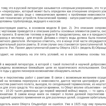
ому, что в русской литературе называется «опорным ускорением», это то ус
н «перегрузка», который может быть определен как отношение опорного уск
 интерес автора (еще с гимназических времен) к проблемам невесомости
ия технических устройств. Классический пример - запуск ракетного двигател
горловины трубопровода, ведущего к насосам.
 конструкция ракеты, в основном модели В (рис. 2). Это описание сопр
 с чертежами приводится и описание работы основных элементов ракеты, о
 проекта. В качестве топлива в модели В предусмотрены, как и в предшест
дород и кислород - для второй. Добавка к спирту воды должна была пониз
кетного двигателя. Интересно отметить, что в конце этой части обсуждаются
рительный разгон ракеты. В этом случае она становится трехступенчатой. М
рости. Рис. Проект двухступенчатой ракеты Оберта 1923 г. (модель В).Обра
здают, не опираясь на эти пять условий, но в них заложены основы тех
ой в мировой литературе, в которой с такой полнотой и научной добросов
суждены возможные ближайшие цели их практического использования. Ос
 те годы у других пионеров космонавтики обнаружить нельзя.
ли и перспективы работ с ракетами. В связи с возможным желанием осущ
ий на человека перегрузок и невесомости, дается чертеж центрифуги для 
стям ракетного полета, выходов, по сегодняшней терминологии, из нештатн
х для этого средств. Что касается времени, то Оберт вполне объективен - о
сти - 10-20 тысяч довоенных (до первой мировой войны) марок, — то здесь
онавтики. В самом конце книги он говорит о более далекой перспективе
 задачей широкого применения их для различных целей, создании орбитальных
датель книги Оберта Ольденбург не ошибся. Уже в 1925 году ему пришлось