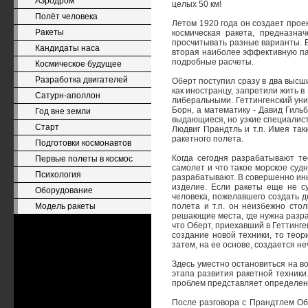
Аэродром
целых 50 км!
Полёт человека
Летом 1920 года он создает проек
Ракеты
космическая ракета, предназна
просчитывать разные варианты. В
Кандидаты наса
вторая наиболее эффективную пар
подробные расчеты.
Космическое будущее
Разработка двигателей
Оберт поступил сразу в два высш
как иностранцу, запретили жить в
Сатурн-аполлон
либеральными. Геттингенский уни
Борн, а математику - Давид Гиль
Год вне земли
выдающиеся, но узкие специалисты
Старт
Людвиг Прандтль и т.п. Имея та
ракетного полета.
Подготовки космонавтов
Когда сегодня разрабатывают те
Первые полеты в космос
самолет и что такое морское суд
Психология
разрабатывают. В совершенно иных
изделие. Если ракеты еще не с
Оборудование
человека, пожелавшего создать д
Модель ракеты
полета и т.п. он неизбежно сто
решающие места, где нужна разра
что Оберт, приехавший в Геттинг
создание новой техники, то тео
затем, на ее основе, создается 
Здесь уместно остановиться на во
этапа развития ракетной техники
проблем представляет определен
После разговора с Прандтлем Об