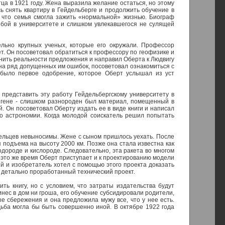
а в 1921 году. Жена выразила желание остаться, но этому
ь снять квартиру в Гейдельберге и продолжить обучение в
к что семья смогла зажить «нормальной» жизнью. Биограф
ебой в университете и слишком увлекавшегося не сулящей
ельно крупных ученых, которые его окружали. Профессор
т. Он посоветовал обратиться к профессору по геофизике и
ценить реальности предложения и направил Оберта к Людвигу
 на ряд допущенных им ошибок, посоветовал ознакомиться с
о было первое одобрение, которое Оберт услышал из уст
представить эту работу Гейдельбергскому университету в
ингене - слишком разнороден был материал, помещенный в
 Он посоветовал Оберту издать ее в виде книги и написал
по астрономии. Когда молодой соискатель решил попытать
дельцев невыносимы. Жене с сыном пришлось уехать. После
 подъема на высоту 2000 км. Позже она стала известна как
одороде и кислороде. Следовательно, эта ракета во многом
это же время Оберт приступает и к проектированию модели
й и изобретатель хотел с помощью этого проекта доказать
 детально проработанный технический проект.
ть книгу, но с условием, что затраты издательства будут
инес в дом ни гроша, его обучение субсидировали родители,
 сбережения и она предложила мужу все, что у нее есть.
дьба могла бы быть совершенно иной. В октябре 1922 года