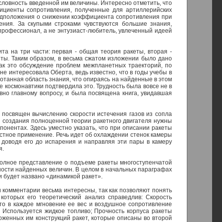
словность введенной им величины. Интересно отметить, что
ициенты сопротивления, полученные для артиллерийских
редположения о снижении коэффициента сопротивления при
жения. За скупыми строками чувствуются большие знания,
профессионал, а не энтузиаст-любитель, увлеченный идеей
а на три части: первая - общая теория ракеты, вторая -
еты. Таким образом, в весьма сжатом изложении было дано
 так это обсуждение проблем межпланетных траекторий, по
не интересовала Оберта, ведь известно, что в годы учебы в
ботанная область знания, что опираясь на найденные в этом
 космонавтики подтвердила это. Трудность была вовсе не в
вно главному вопросу, и была посвящена книга, увидавшая
 посвящен вычислению скорости истечения газов из сопла
ля создания полноценной теории ракетного двигателя нужны
понентах. Здесь уместно указать, что при описании ракеты
естное применение. Речь идет об охлаждении стенок камеры
, доводя его до испарения и направляя эти пары в камеру
я.
полное представление о подъеме ракеты многоступенчатой
ости найденных величин. В целом в начальных параграфах
и будет названо «динамикой ракет».
 комментарии весьма интересны, так как позволяют понять
которых его теоретический анализ справедлив: Скорость
что в каждое мгновение ее вес и воздушное сопротивление
; Используется жидкое топливо; Прочность корпуса ракеты
оженных им конструкций ракет, которые описаны во второй