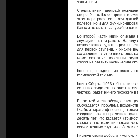
части книги.
Специальный параграф посвящен т
опоре. У нас более принят терми
этом параграфе сказался давний
полетов, но и для функционирован
баках и не оказаться у заборной 
Во второй части книги описана
двухступенчатой ракеты. Наряду
позволяющих судить о реальности
для первой ступени, и жидкие во
охлаждения внутренних стенок ра
может оказаться полезным предва
способна развить космические ско
Конечно, сегодняшние ракеты со
космической техники.
Книга Оберта 1923 г. была перв
больших жидкостных ракет и об
чертежи ракет, ничего похожего в
В третьей части обсуждаются це
обсуждается проблема воздейств
Особый параграф посвящен опасно
создания ракеты времени и нужны
десять лет, что касается стоимо
свойственно всем пионерам косм
искусственных спутников Земли с
Рискнув своим добрым именем, из