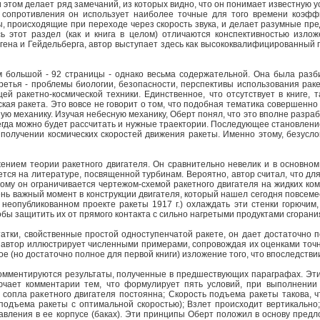
 этом делает ряд замечаний, из которых видно, что он понимает известную у
 сопротивления он использует наиболее точные для того времени коэфф
ы, происходящие при переходе через скорость звука, и делает разумные п
сь этот раздел (как и книга в целом) отличаются конспективностью изло
гена и Гейдельберга, автор выступает здесь как высококвалифицированный 
 большой - 92 страницы - однако весьма содержательной. Она была разбит
ретья - проблемы биологии, безопасности, перспективы использования рак
ей ракетно-космической техники. Единственное, что отсутствует в книге,
кая ракета. Это вовсе не говорит о том, что подобная тематика совершенно 
ую механику. Изучая небесную механику, Оберт понял, что это вполне разра
егда можно будет рассчитать и нужные траектории. Последующее становление
 получении космических скоростей движения ракеты. Именно этому, безусло
ением теории ракетного двигателя. Он сравнительно невелик и в основном
ется на литературе, посвященной турбинам. Вероятно, автор считал, что д
ому он ограничивается чертежом-схемой ракетного двигателя на жидких ком
ень важный момент в конструкции двигателя, который нашел сегодня повсем
в неопубликованном проекте ракеты 1917 г.) охлаждать эти стенки горючим
обы защитить их от прямого контакта с сильно нагретыми продуктами сгорани
тки, свойственные простой одноступенчатой ракете, он дает достаточно 
автор иллюстрирует численными примерами, сопровождая их оценками точн
е (но достаточно полное для первой книги) изложение того, что впоследстви
комментируются результаты, полученные в предшествующих параграфах. Эти
ючает комментарии тем, что формулирует пять условий, при выполнении 
 сопла ракетного двигателя постоянна; Скорость подъема ракеты такова, 
 подъема ракеты с оптимальной скоростью); Взлет происходит вертикально
авления в ее корпусе (баках). Эти принципы Оберт положил в основу предл