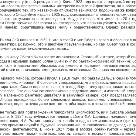
 новую книгу (о ней речь дальше). Книга 1923 года вызвала огромный инте
лько область профессиональных интересов писателей-фантастов, но и облас
оодушевило тех, кто независимо от Оберта занимался подобными же вопро
которого Ольденбург издал в 1925 году, основываясь на положительном отзы
просто энтузиастов ракетного дела). Неудивительно, что именно в 20-х г
ам Оберт позже не без горечи констатировал, что попытка убедить в своей п
й маневр, обратившись через книгу к общественности. Однако реакци
Вилли Лей написал в 1969 г., что в своей книге Оберт назвал и обосновал
навтики. Возможно, это известное преувеличение, но сам Оберт уже в косм
ременную ракетно-космическую технику.
ки на книгу Оберта были все же исключением. Огромный интерес, который он
ода) в Германии вышло более 80-ти книг по ракетно-космической технике, б
е. То, что лавина книг образовалась именно в Германии, неудивительно, в
этой книги ограничилось немецкоязычными странами. Она вызвала повсемест
бравого майора, который писал в 1918 году, что ракеты дальше семи киломе
но-прямолинейной. В основном утверждалось, что в безвоздушном простран
опираться». Самое поразительное, что подобную точку зрения, свидетельс
офессор. Это ошибочное соображение разделяли многие, и известный амери
у маленького ракетного двигателя в вакуумной камере, хотя представляет
ногда приводились более серьезные доводы, например утверждалось, чт
пливах, недостаточна даже для того, чтобы поднять в космос своей собственны
не только для подтверждения приоритета Циолковского, ни и сыграла больш
ране. В 1924 году публикуется первая работа Ф.А. Цандера, начинает поч
ествия», Н.А. Рынин приступает к работе над своим многотомным (три то
 тому времени наукой о будущей космонавтике. Многочисленные доклады и 
ческой деятельности. В июне 1927 года в Москве организуется «Перва
 участниками практически всех, кого мы сегодня относим к пионерам космо