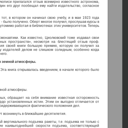
укописи прилагался отзыв всемирно известного астронома,
дин его друг пообещал ему найти издательство, согласное
тот, в котором он начинал свою учебу, и в мае 1923 года
 было получено. Оберт многое получил, прослушав курсы в
утомимо работая в библиотеках этих университетов. Теперь
монавтики. Как известно, Циолковский тоже издавал свои
ных пространств», несмотря на блестящий отзыв проф.
ния своей книги большую премию, которую он получил за
 у издателей делом не слишком солидным, особенно когда
него.
ы земной атмосферы.
 Эта книга открывалась введением, в начале которого было
емной атмосферы.
торых, обращает на себя внимание известная осторожность
рдо установленных истин. Этим он выгодно отличается от
придерживающихся фактического положения дел.
ут возникнуть в ближайшие десятилетия.
й вертикального подъема ракеты, т.е. подъема не только с
тие наивыгоднейшей скорости подъема, соответствующей