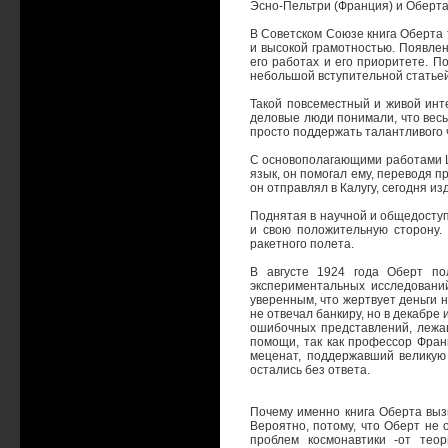
Эсно-Пельтри (Франция) и Оберта
В Советском Союзе книга Оберта 
и высокой грамотностью. Появлен
его работах и его приоритете. 
небольшой вступительной статьей
Такой повсеместный и живой инт
деловые люди понимали, что весь
просто поддержать талантливого 
С основополагающими работами Ци
язык, он помогал ему, переводя 
он отправлял в Калугу, сегодня из
Поднятая в научной и общедоступ
и свою положительную сторону. 
ракетного полета.
В августе 1924 года Оберт по
экспериментальных исследований
уверенным, что жертвует деньги 
не отвечал банкиру, но в декабре
ошибочных представлений, лежащ
помощи, так как профессор Франк
меценат, поддержавший великую
остались без ответа.
Почему именно книга Оберта выз
Вероятно, потому, что Оберт не
проблем космонавтики -от тео