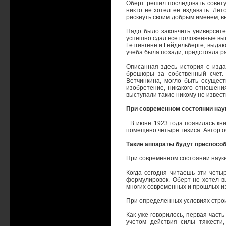
Оберт решил последовать совету
никто не хотел ее издавать. Лет
рискнуть своим добрым именем, в
Надо было закончить университет
успешно сдал все положенные вып
Гетгингене и Гейдельберге, выда
учеба была позади, предстояла р
Описанная здесь история с изда
брошюры за собственный счет.
Ветчинкина, могло быть осущест
изобретение, никакого отношени
выступали такие никому не извест
При современном состоянии нау
В июне 1923 года появилась книг
помещено четыре тезиса. Автор об
Такие аппараты будут приспособ
При современном состоянии наук
Когда сегодня читаешь эти четы
формулировок. Оберт не хотел в
многих современных и прошлых и
При определенных условиях строи
Как уже говорилось, первая част
учетом действия силы тяжести,