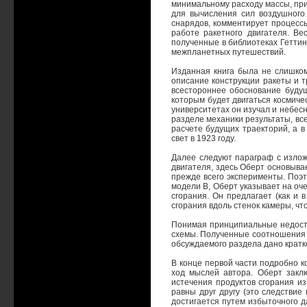
минимальному расходу массы, при
для вычисления сил воздушного
снарядов, комментирует процесс
работе ракетного двигателя. Ве
полученные в библиотеках Геттин
межпланетных путешествий.
Изданная книга была не слишком
описание конструкции ракеты и т
всестороннее обоснование будущ
которым будет двигаться космичес
университетах он изучал и небесн
разделе механики результаты, вс
расчете будущих траекторий, а в
свет в 1923 году.
Далее следуют параграф с излож
двигателя, здесь Оберт основыва
прежде всего эксперименты. Поэт
модели В, Оберт указывает на оч
сгорания. Он предлагает (как и 
сгорания вдоль стенок камеры, чт
Понимая принципиальные недоста
схемы. Полученные соотношения 
обсуждаемого раздела дано кратко
В конце первой части подробно 
ход мыслей автора. Оберт закл
истечения продуктов сгорания из
равны друг другу (это следствие
достигается путем избыточного д