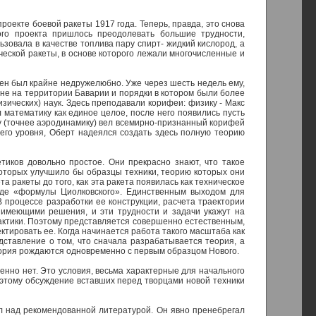
роекте боевой ракеты 1917 года. Теперь, правда, это снова
ого проекта пришлось преодолевать большие трудности,
зовала в качестве топлива пару спирт- жидкий кислород, а
еской ракеты, в основе которого лежали многочисленные и
чен был крайне недружелюбно. Уже через шесть недель ему,
я не на территории Баварии и порядки в котором были более
ических) наук. Здесь преподавали корифеи: физику - Макс
 математику как единое целое, после него появились пусть
ику (точнее аэродинамику) вел всемирно-признанный корифей
его уровня, Оберт надеялся создать здесь полную теорию
тиков довольно простое. Они прекрасно знают, что такое
которых улучшило бы образцы техники, теорию которых они
 ракеты до того, как эта ракета появилась как техническое
оде «формулы Циолковского». Единственным выходом для
 процессе разработки ее конструкции, расчета траектории
е имеющими решения, и эти трудности и задачи укажут на
актики. Поэтому представляется совершенно естественным,
тировать ее. Когда начинается работа такого масштаба как
дставление о том, что сначала разрабатывается теория, а
теория рождаются одновременно с первым образцом Нового.
венно нет. Это условия, весьма характерные для начального
оэтому обсуждение вставших перед творцами новой техники
л над рекомендованной литературой. Он явно пренебрегал