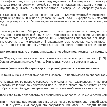
 Вольфа и предложил рукопись ряду издательств. Несмотря на то, что к р
ом 1922 года он вернулся домой, не потеряв надежды на издание книги - о
ыпустив книгу никому не известного автора на совершенно невероятную тему.
. Оказавшись дома, Оберт снова поступил в Клаузенбургский университет, 
ускные экзамены. Высшее образование - очень важный формальный момент -
ющихся университетах Германии, но не меньше получил и самостоятельно, не
абота.
нием первой книги Оберта довольно типична для времени зарождения кос
 Издание замечательной книги Ю.В. Кондратюка «Завоевание межпланет
влено только на средства автора. Ю.В. Кондратюк использовал для изда
я к космонавтике не имевшего. В двадцатые годы космонавтика считалась
ные авторы как Кондратюк и Оберт. Однако вернемся к истории жизни послед
ки и техники можно строить аппараты, способные подниматься за предел
а Оберта, которая называлась «Ракета в космическое пространство» [1; 3].
ещал доказать их в своей книге. Эти тезисы уместно привести и здесь:
лены (возможно, без вреда для здоровья) для полета в них человека.
и и техники можно строить аппараты, способные подниматься за пределы з
ре тезиса, то, во-первых, совершенно очевидна их правильность, и, во-в
ыдавать желаемое за действительное, он хотел строго придерживаться тве
зобретателей, безудержно рекламирующих свои изобретения и не слишком 
тельство таких аппаратов будет экономически оправдано. Такие условия мог
ь книги посвящалась теории ракеты. Оберт сразу рассматривает общий случа
 но и с учетом сил воздушного сопротивления. Здесь он вводит поня