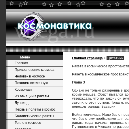
Меню
Главная страница
>
Цитатник
Главная
Ракета в космическое пространст
Прикосновение космоса
Ракета в космическое пространс
Человек в космосе
Глава 3
Познаем вселенную
Космонавт
Однако не только разоренные дор
кроме немцев. Оберт пытался до
Из авиации в ракеты
утверждать, что по закону он ру
затопило этот остров. Тогда я,
Луноход
переход границы Баварии.
Первые полеты в космос
Война кончилась. Надо было прод
Баллистические ракеты
что было ему необходимо для соз
Тепло в космосе
однако когда начался процесс о
Путешествие в Мюнхен по разорен