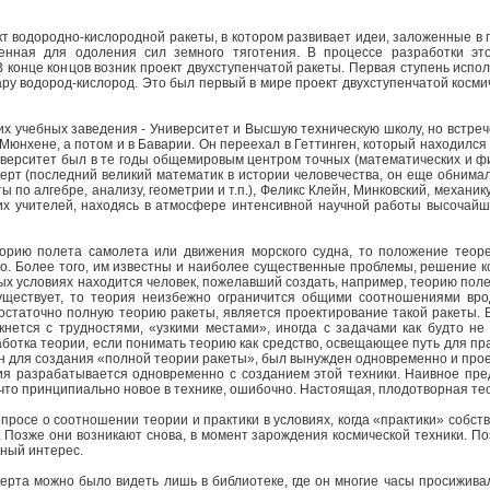
т водородно-кислородной ракеты, в котором развивает идеи, заложенные в п
ченная для одоления сил земного тяготения. В процессе разработки эт
 конце концов возник проект двухступенчатой ракеты. Первая ступень исполь
у водород-кислород. Это был первый в мире проект двухступенчатой космич
их учебных заведения - Университет и Высшую техническую школу, но встре
 Мюнхене, а потом и в Баварии. Он переехал в Геттинген, который находилс
верситет был в те годы общемировым центром точных (математических и физ
берт (последний великий математик в истории человечества, он еще обнимал
 по алгебре, анализу, геометрии и т.п.), Феликс Клейн, Минковский, механ
ких учителей, находясь в атмосфере интенсивной научной работы высочайш
орию полета самолета или движения морского судна, то положение теоре
но. Более того, им известны и наиболее существенные проблемы, решение 
 условиях находится человек, пожелавший создать, например, теорию полета
уществует, то теория неизбежно ограничится общими соотношениями вр
остаточно полную теорию ракеты, является проектирование такой ракеты. В
лкнется с трудностями, «узкими местами», иногда с задачами как будто н
ботка теории, если понимать теорию как средство, освещающее путь для пр
ен для создания «полной теории ракеты», был вынужден одновременно и проек
рия разрабатывается одновременно с созданием этой техники. Наивное пре
нечто принципиально новое в технике, ошибочно. Настоящая, плодотворная 
просе о соотношении теории и практики в условиях, когда «практики» собст
. Позже они возникают снова, в момент зарождения космической техники. П
ный интерес.
ерта можно было видеть лишь в библиотеке, где он многие часы просижива