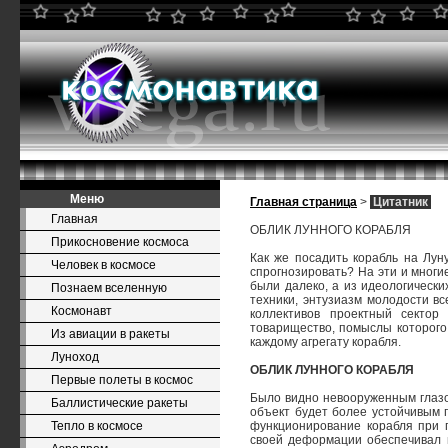
Меню
Главная страница
>
Цитатник
Главная
ОБЛИК ЛУННОГО КОРАБЛЯ
Прикосновение космоса
Как же посадить корабль на Лун
Человек в космосе
спрогнозировать? На эти и мног
были далеко, а из идеологическ
Познаем вселенную
техники, энтузиазм молодости в
Космонавт
коллективов проектный сектор
товарищество, помыслы которого
Из авиации в ракеты
каждому агрегату корабля.
Луноход
ОБЛИК ЛУННОГО КОРАБЛЯ
Первые полеты в космос
Было видно невооруженным глазом
Баллистические ракеты
объект будет более устойчивым 
Тепло в космосе
функционирование корабля при п
своей деформации обеспечивал 