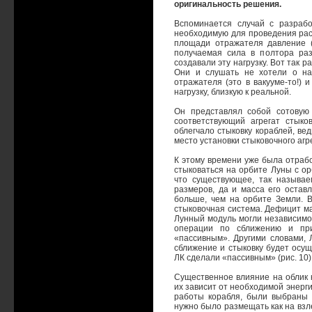
оригинальность решения.
Вспоминается случай с разрабо
необходимую для проведения рас
площади отражателя давление (
получаемая сила в полтора раз
создавали эту нагрузку. Вот так 
Они и слушать не хотели о на
отражателя (это в вакууме-то!) 
нагрузку, близкую к реальной.
Он представлял собой сотовую
соответствующий агрегат стыко
облегчало стыковку кораблей, в
место установки стыковочного агр
К этому времени уже была отраб
стыковаться на орбите Луны с о
что существующее, так называе
размеров, да и масса его остав
больше, чем на орбите Земли. В
стыковочная система. Дефицит ма
Лунный модуль могли независимо 
операции по сближению и при
«пассивным». Другими словами, 
сближение и стыковку будет осу
ЛК сделали «пассивным» (рис. 10)
Существенное влияние на облик 
их зависит от необходимой энерги
работы корабля, были выбраны 
нужно было размещать как на взл