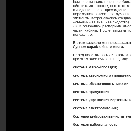
Компоновка всего головного блока
оболочками переходного отсека 
выведения, после прохождения п
переходного отсека. Заглублен
элементы потребовались специа
«лыжами» за внешнее сходство). 
ЛК и опирались распорным амор
части кабины. После выкатки к
положение,
В этом разделе мы не рассказыв
Лунном корабле было много:
Перед полетом весь ЛК закрывалс
при этом обеспечивала надежную 
система мягкой посадки;
система автономного управлени
система обеспечения стыковки;
система прилунения;
система управления бортовым 
система электропитания;
бортовая цифровая вычислител
бортовая кабельная сеть;