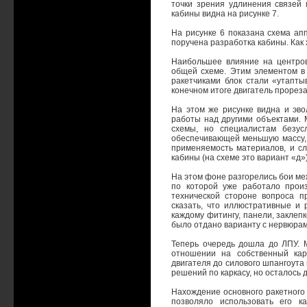
точки зрения удлинения связей
кабины видна на рисунке 7.
На рисунке 6 показана схема ап
поручена разработка кабины. Как 
Наибольшее влияние на центров
общей схеме. Этим элементом в
ракетчиками блок стали «утаптыв
конечном итоге двигатель прореза
На этом же рисунке видна и эво
работы над другими объектами. 
схемы, но специалистам безус
обеспечивающей меньшую массу, х
применяемость материалов, и с
кабины (на схеме это вариант «д
На этом фоне разгорелись бои ме
по которой уже работало произ
технической стороне вопроса п
сказать, что иллюстративные и
каждому фитингу, панели, заклеп
было отдано варианту с нервюрам
Теперь очередь дошла до ЛПУ. 
отношении на собственный кар
двигателя до силового шпангоута 
решений по каркасу, но осталось д
Нахождение основного ракетного д
позволяло использовать его к