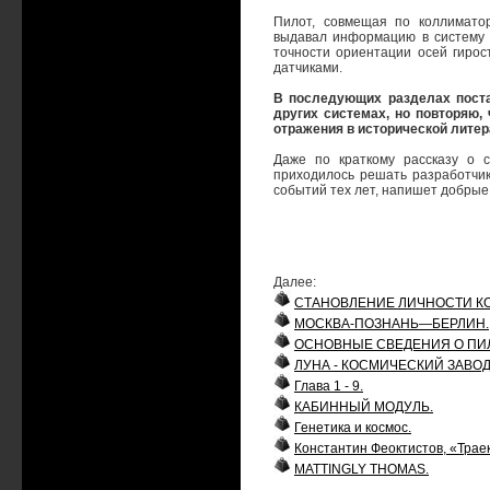
Пилот, совмещая по коллимато
выдавал информацию в систему 
точности ориентации осей гиро
датчиками.
В последующих разделах поста
других системах, но повторяю,
отражения в исторической литер
Даже по краткому рассказу о 
приходилось решать разработчик
событий тех лет, напишет добрые 
Далее:
СТАНОВЛЕНИЕ ЛИЧНОСТИ К
МОСКВА-ПОЗНАНЬ—БЕРЛИН.
ОСНОВНЫЕ СВЕДЕНИЯ О ПИ
ЛУНА - КОСМИЧЕСКИЙ ЗАВОД
Глава 1 - 9.
КАБИННЫЙ МОДУЛЬ.
Генетика и космос.
Константин Феоктистов, «Трае
MATTINGLY THOMAS.