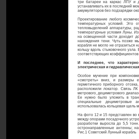
три батареи на каркас ЛПУ и 
устанавливать их в последний мо
аккумуляторов без подзарядки око
Проектирование любого космичес
температурных условий. Это о
тепловыделений аппаратуры, ра
температурные условия Луны. Изв
на освещенной части доходит д
нахождения тени. Чуть позже м
корабля не могло не отразиться 
кольцу вдоль стыковочного узла.
соответствующих коэффициентов 
И последнее, что характерно
электрическая и гидравлическая
Особое мучение при компоновк
«смотреть» вниз, и размеры 
герметичного приборного отсека
расположили локатор. Связь ЛК
метрового, дециметрового диапаз
Ее нужно было уложить в тран
специальные дециметровые а
использовалась кольцевая щель 
На фото 12 и 15 представлен во 
между опорами посадочного устрой
разработки выросла до 5,5 тон
остронаправленные антенны; на
Рис.1 Советский Лунный корабль