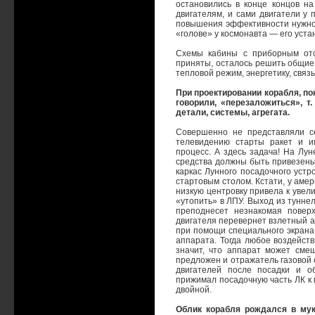
остановились в конце концов на
двигателям, и сами двигатели у 
повышения эффективности нужно б
«голове» у космонавта — его уста
Схемы кабины с приборным отс
приняты, осталось решить общие 
тепловой режим, энергетику, связ
При проектировании корабля, п
говорили, «перезаложиться», т
детали, системы, агрегата.
Совершенно не представляли се
телевидению старты ракет и и
процесс. А здесь задача! На Луне
средства должны быть привезены 
каркас Лунного посадочного устр
стартовым столом. Кстати, у аме
низкую центровку привела к увел
«утопить» в ЛПУ. Выход из туннел
преподнесет незнакомая поверх
двигателя перевернет взлетный а
при помощи специального экрана
аппарата. Тогда любое воздейст
значит, что аппарат может сме
предложен и отражатель газовой 
двигателей после посадки и о
прижимал посадочную часть ЛК к 
двойной.
Облик корабля рождался в мук