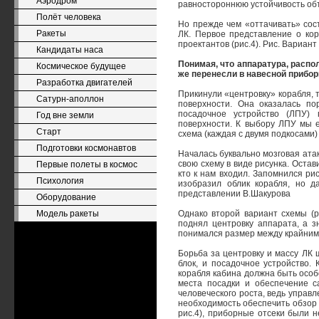
Аэродром
равностороннюю устойчивость объ
Полёт человека
Но прежде чем «оттачивать» сос
Ракеты
ЛК. Первое представление о кор
проектантов (рис.4). Рис. Вариант
Кандидаты наса
Понимая, что аппаратура, распо
Космическое будущее
же перенесли в навесной прибор
Разработка двигателей
Прикинули «центровку» корабля, 
Сатурн-аполлон
поверхности. Она оказалась по
посадочное устройство (ЛПУ) 
Год вне земли
поверхности. К выбору ЛПУ мы 
Старт
схема (каждая с двумя подкосами
Подготовки космонавтов
Началась буквально мозговая атак
свою схему в виде рисунка. Остав
Первые полеты в космос
кто к нам входил. Запомнился рис
Психология
изобразил облик корабля, но д
представлении В.Шакурова
Оборудование
Модель ракеты
Однако второй вариант схемы (р
поднял центровку аппарата, а 
понимался размер между крайними
Борьба за центровку и массу ЛК 
блок, и посадочное устройство.
корабля кабина должна быть особ
места посадки и обеспечение 
человеческого роста, ведь управ
необходимость обеспечить обзор н
рис.4), приборные отсеки были 