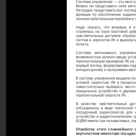
Система управления — это мозг р
Можно ли представить себе авто
Нетрудно представить все последс
функции по обеспечению заданно
лунным орбитальным кораблем и т
Надо сказать, что впервые в о
строилась на базе бортовой ци
чувствительных датчиков обраба
систем и агрегатов ЛК и выраба
полета.
Система автономного управле
возможностью ручного ввода уста
горизонтальным маневром ЛК на з
первый взгляд, формулировка за
аппаратурному и программно-мат
В систему управления входили п
угловой скоростью ЛК в процесс
самостоятельно выбирать место
прицельное устройство и двухк
горизонтальной скорости ЛК.
В качестве чувствительных да
(объединены в виде трехосной 
посадочный радиолокатор для 
устройство и радиотехнические 
БЦВМ имела три независимых, па
Отработка этого сложнейшего 
вертолетном имитаторе посадки Л