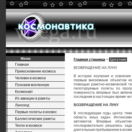
Меню
Главная страница
>
Цитатник
Главная
ВОЗВРАЩЕНИЕ НА ЛУНУ
Прикосновение космоса
В истории изучения и освоения
Человек в космосе
первым внеземным объектом кос
помощью ракетно-космической тех
Познаем вселенную
пилотируемые полеты по прогр
Космонавт
поверхность впервые был включе
последним в настоящее время чел
Из авиации в ракеты
ВОЗВРАЩЕНИЕ НА ЛУНУ
Луноход
Первые полеты в космос
В последующие годы центр тяже
область иных задач. Интенсив
Баллистические ракеты
автоматов. Впервые объектом
Тепло в космосе
последовательно решались зад
длительным пребыванием в космо