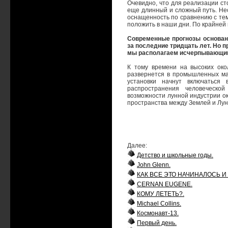
Очевидно, что для реализации с
еще длинный и сложный путь. Не
оснащенность по сравнению с тем
положить в наши дни. По крайней 
Современные прогнозы основан
за последние тридцать лет. Но п
мы располагаем исчерпывающими
К тому времени на высоких око
развернется в промышленных ма
установки начнут включаться
распространения человеческо
возможности лунной индустрии о
пространства между Землей и Лун
Далее:
Детство и школьные годы.
John Glenn.
КАК ВСЕ ЭТО НАЧИНАЛОСЬ И
CERNAN EUGENE.
КОМУ ЛЕТЕТЬ?.
Michael Collins.
Космонавт-13.
Первый день.