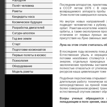
Аэродром
Последним аппаратом, прилетевши
Полёт человека
в СССР летом 1976 г. В серед
Ракеты
возвращаемого аппарата пробы г
Этим полетом завершился началь
Кандидаты наса
Но внутри новых направлений 
Космическое будущее
подводят человечество к рубежу
Разработка двигателей
орбит. Ракетам-носителям новог
орбиты, а также окололунное про
Сатурн-аполлон
отличием от первых лунных эк
присутствия на Луне сменных эки
Год вне земли
Старт
Луна на этом этапе считалась о
Подготовки космонавтов
В последние годы возникла пока 
Естественная убыль и нерацио
Первые полеты в космос
потомки неизбежно столкнутся 
Психология
энергии, отдельных природных
экологические проблемы заставл
Оборудование
полностью отказаться от утилиз
Модель ракеты
ресурсов наша цивилизация тоже 
Подобная перспектива открывает
длительную работу технически х
непосредственно на лунной пове
более совершенном уровне) транс
естественный спутник сможет обр
Взоры ученых обращаются к
попадающим в поле зрения, оказ