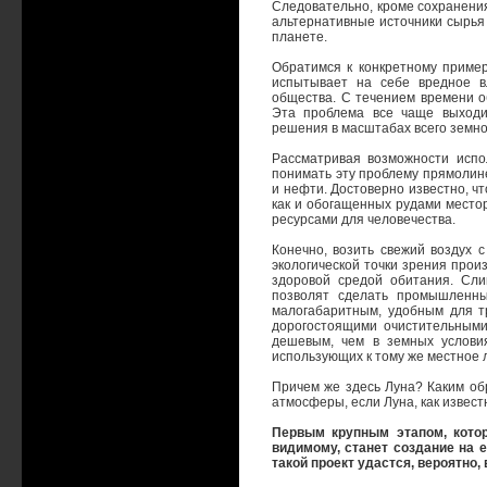
Следовательно, кроме сохранени
альтернативные источники сырья 
планете.
Обратимся к конкретному приме
испытывает на себе вредное в
общества. С течением времени 
Эта проблема все чаще выходи
решения в масштабах всего земно
Рассматривая возможности испо
понимать эту проблему прямолине
и нефти. Достоверно известно, ч
как и обогащенных рудами местор
ресурсами для человечества.
Конечно, возить свежий воздух 
экологической точки зрения прои
здоровой средой обитания. Сли
позволят сделать промышленны
малогабаритным, удобным для т
дорогостоящими очистительными
дешевым, чем в земных услови
использующих к тому же местное 
Причем же здесь Луна? Каким об
атмосферы, если Луна, как извест
Первым крупным этапом, котор
видимому, станет создание на 
такой проект удастся, вероятно,