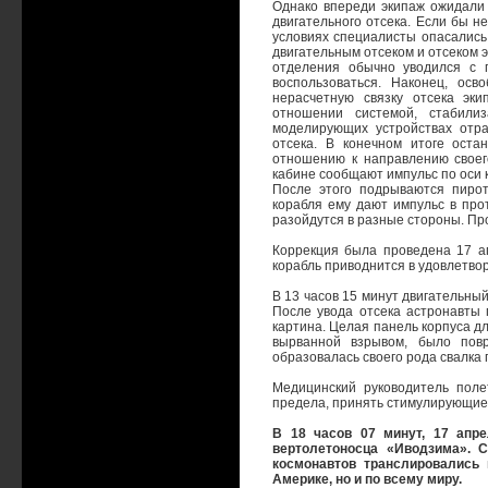
Однако впереди экипаж ожидали
двигательного отсека. Если бы н
условиях специалисты опасались
двигательным отсеком и отсеком э
отделения обычно уводился с 
воспользоваться. Наконец, осв
нерасчетную связку отсека эк
отношении системой, стабили
моделирующих устройствах отра
отсека. В конечном итоге оста
отношению к направлению своег
кабине сообщают импульс по оси 
После этого подрываются пирот
корабля ему дают импульс в про
разойдутся в разные стороны. Про
Коррекция была проведена 17 а
корабль приводнится в удовлетво
В 13 часов 15 минут двигательный
После увода отсека астронавты 
картина. Целая панель корпуса д
вырванной взрывом, было повр
образовалась своего рода свалка
Медицинский руководитель поле
предела, принять стимулирующие
В 18 часов 07 минут, 17 апре
вертолетоносца «Иводзима». 
космонавтов транслировались 
Америке, но и по всему миру.