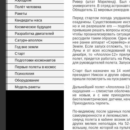
Аэродром
Ривер (штат Мэриленд). Был 
университете. В отряд астронавто
Полёт человека
Обладатель 11 мировых рекордов 
Ракеты
Перед стартом погода ухудшила
Кандидаты наса
озадачены. Существовавшие инстр
но и не разрешали его — подобн
Космическое будущее
привыкшие решать вопросы исходя
Разработка двигателей
чтобы проанализировать ситуацию
рассудили таким образом. Одна и
Сатурн-аполлон
нее ранее аппарат «Сервейер» и
Земле. Если запуск отложить, то
Год вне земли
Луны и от всех исследований пр
Старт
декабря, то «Аполлон-12» прил
полет, придется работать на Ро
Подготовки космонавтов
для руководителей полета. Запус
Первые полеты в космос
Старт был назначен на 14 нояб
Психология
президент Никсон и другие офиц
пришли посмотреть на пуск ракет
Оборудование
Модель ракеты
Дальнейший полет «Аполлона-12»
ощущения — слизистая оболочка 
не новым, и с ним приходилос
биотелеметрические датчики, нач
Приходилось терпеть.
По-видимому, после удачных пол
самоуверенности и легкомыслия. 
секунд полета в кабине возник 
других мелких неполадок. На 52
вспышку, после которой на пульт