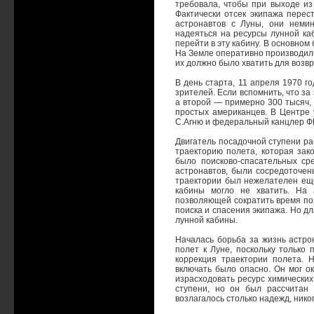
требовала, чтобы при выходе из
Фактически отсек экипажа пере
астронавтов с Луны, они неми
надеяться на ресурсы лунной ка
перейти в эту кабину. В основном
На Земле оперативно производили
их должно было хватить для возв
В день старта, 11 апреля 1970 г
зрителей. Если вспомнить, что з
а второй — примерно 300 тысяч, 
простых американцев. В Центре
С.Агню и федеральный канцлер Ф
Двигатель посадочной ступени ра
траекторию полета, которая зак
было поисково-спасательных ср
астронавтов, были сосредоточены
траектории был нежелателен еще
кабины могло не хватить. На 
позволяющей сократить время пол
поиска и спасения экипажа. Но дл
лунной кабины.
Началась борьба за жизнь астро
полет к Луне, поскольку только
коррекция траектории полета. 
включать было опасно. Он мог о
израсходовать ресурс химических
ступени, но он был рассчитан
возлагалось столько надежд, нико