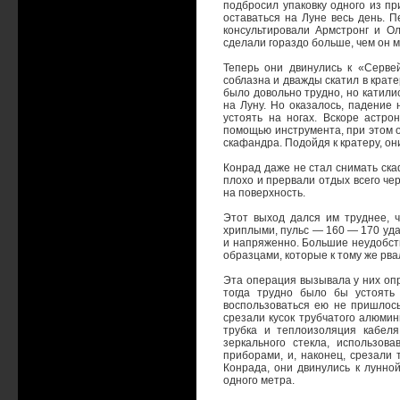
подбросил упаковку одного из пр
оставаться на Луне весь день. 
консультировали Армстронг и Ол
сделали гораздо больше, чем он 
Теперь они двинулись к «Серве
соблазна и дважды скатил в крат
было довольно трудно, но катилис
на Луну. Но оказалось, падение 
устоять на ногах. Вскоре астр
помощью инструмента, при этом о
скафандра. Подойдя к кратеру, они
Конрад даже не стал снимать ска
плохо и прервали отдых всего че
на поверхность.
Этот выход дался им труднее, ч
хриплыми, пульс — 160 — 170 уда
и напряженно. Большие неудобст
образцами, которые к тому же рв
Эта операция вызывала у них опр
тогда трудно было бы устоять 
воспользоваться ею не пришлось
срезали кусок трубчатого алюмин
трубка и теплоизоляция кабел
зеркального стекла, использов
приборами, и, наконец, срезали 
Конрада, они двинулись к лунно
одного метра.