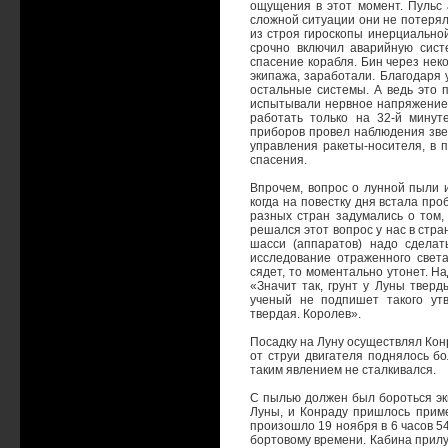
ощущения в этот момент. Пульс 
сложной ситуации они не потеря
из строя гироскопы инерциальной
срочно включил аварийную сист
спасение корабля. Бин через нек
экипажа, заработали. Благодаря 
остальные системы. А ведь это п
испытывали нервное напряжение 
работать только на 32-й минут
приборов провел наблюдения зве
управления ракеты-носителя, в 
спасения.
Впрочем, вопрос о лунной пыли 
когда на повестку дня встала пр
разных стран задумались о том, 
решался этот вопрос у нас в стра
шасси (аппаратов) надо сделать
исследование отраженного света
сядет, то моментально утонет. Н
«Значит так, грунт у Луны тверд
ученый не подпишет такого ут
твердая. Королев».
Посадку на Луну осуществлял Конр
от струи двигателя поднялось 
таким явлением не сталкивался.
С пылью должен был бороться эк
Луны, и Конраду пришлось приме
произошло 19 ноября в 6 часов 54
бортовому времени. Кабина прилу