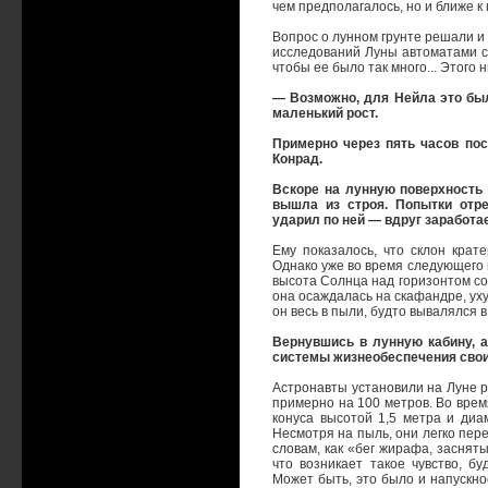
чем предполагалось, но и ближе к
Вопрос о лунном грунте решали и
исследований Луны автоматами ст
чтобы ее было так много... Этого 
— Возможно, для Нейла это был
маленький рост.
Примерно через пять часов по
Конрад.
Вскоре на лунную поверхность 
вышла из строя. Попытки отре
ударил по ней — вдруг заработа
Ему показалось, что склон крат
Однако уже во время следующего 
высота Солнца над горизонтом со
она осаждалась на скафандре, ух
он весь в пыли, будто вывалялся 
Вернувшись в лунную кабину, 
системы жизнеобеспечения свои
Астронавты установили на Луне р
примерно на 100 метров. Во врем
конуса высотой 1,5 метра и диа
Несмотря на пыль, они легко пер
словам, как «бег жирафа, заснят
что возникает такое чувство, бу
Может быть, это было и напускное