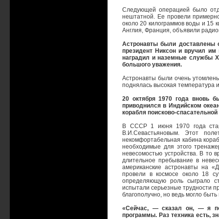
Следующей операцией было отде
нештатной. Ее провели примерно 
около 20 килограммов воды и 15 к
Англия, Франция, объявили радио
Астронавты были доставлены с
президент Никсон и вручил и
наградил и наземные службы Х
большого уважения.
Астронавты были очень утомлены.
поднялась высокая температура и
20 октября 1970 года вновь б
приводнился в Индийском океан
корабля поисково-спасательной
В СССР 1 июня 1970 года стар
В.И.Севастьяновым. Этот пол
некомфортабельная кабина кораб
необходимые для этого тренаже
невесомостью устройства. В то в
длительное пребывание в невес
американские астронавты на «Д
провели в космосе около 18 су
определяющую роль сыграло ст
испытали серьезные трудности пр
благополучно, но ведь могло быть и
«Сейчас, — сказал он, — я п
программы. Раз техника есть, з