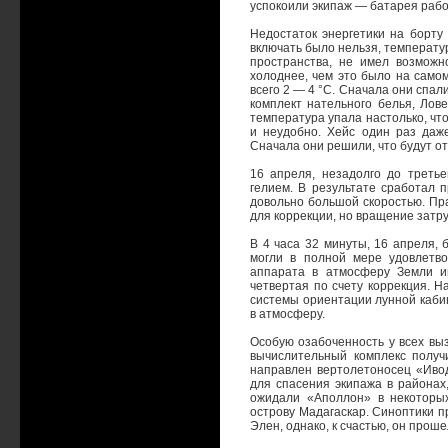
успокоили экипаж — батарея рабо
Недостаток энергетики на борту
включать было нельзя, температу
пространства, не имел возможно
холоднее, чем это было на само
всего 2 — 4 °С. Сначала они спал
комплект нательного белья, Лов
температура упала настолько, чт
и неудобно. Хейс один раз даж
Сначала они решили, что будут о
16 апреля, незадолго до треть
гелием. В результате сработал 
довольно большой скоростью. Пра
для коррекции, но вращение затр
В 4 часа 32 минуты, 16 апреля, 
могли в полной мере удовлетво
аппарата в атмосферу Земли и
четвертая по счету коррекция. Н
системы ориентации лунной каби
в атмосферу.
Особую озабоченность у всех вы
вычислительный комплекс получ
направлен вертолетоносец «Иво
для спасения экипажа в районах
ожидали «Аполлон» в некоторы
острову Мадагаскар. Синоптики п
Элен, однако, к счастью, он проше