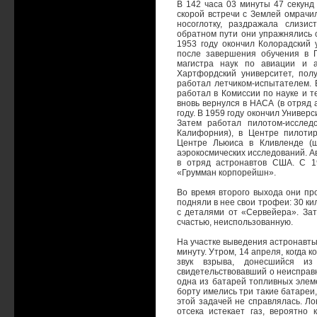
В 142 часа 03 минуты 47 секунд
скорой встречи с Землей омрачи
носоглотку, раздражала слизи
обратном пути они упражнялись 
1953 году окончил Колорадский 
после завершения обучения в 
магистра наук по авиации и а
Хартфордский университет, пол
работал летчиком-испытателем. 
работал в Комиссии по науке и т
вновь вернулся в НАСА (в отряд 
году. В 1959 году окончил Универ
Затем работал пилотом-исслед
Калифорния), в Центре пилотир
Центре Льюиса в Кливленде (ш
аэрокосмических исследований. Ав
в отряд астронавтов США. С 1
«Грумман корпорейшн».
Во время второго выхода они пр
подняли в нее свои трофеи: 30 к
с деталями от «Сервейера». За
счастью, неиспользованную.
На участке выведения астронавты
минуту. Утром, 14 апреля, когда
звук взрыва, донесшийся из 
свидетельствовавший о неисправн
одна из батарей топливных элеме
борту имелись три такие батареи,
этой задачей не справлялась. Ло
отсека истекает газ, вероятно 