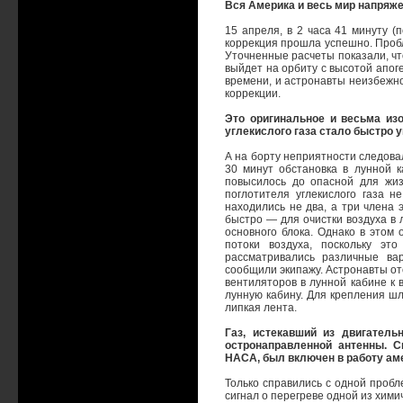
Вся Америка и весь мир напряже
15 апреля, в 2 часа 41 минуту (
коррекция прошла успешно. Пробл
Уточненные расчеты показали, чт
выйдет на орбиту с высотой апог
времени, и астронавты неизбежно
коррекции.
Это оригинальное и весьма и
углекислого газа стало быстро
А на борту неприятности следовал
30 минут обстановка в лунной 
повысилось до опасной для жи
поглотителя углекислого газа н
находились не два, а три члена
быстро — для очистки воздуха в 
основного блока. Однако в этом
потоки воздуха, поскольку эт
рассматривались различные ва
сообщили экипажу. Астронавты от
вентиляторов в лунной кабине к 
лунную кабину. Для крепления ш
липкая лента.
Газ, истекавший из двигатель
остронаправленной антенны. С
НАСА, был включен в работу ам
Только справились с одной пробл
сигнал о перегреве одной из хим