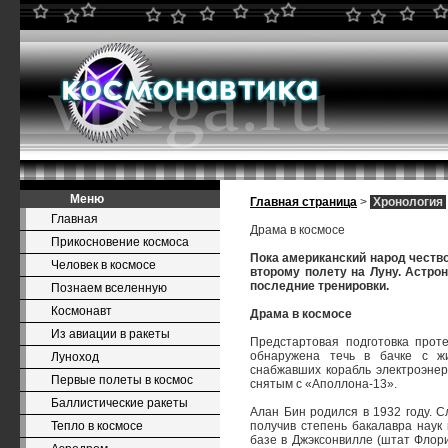
Меню
Главная страница
>
Хронология
Главная
Драма в космосе
Прикосновение космоса
Пока американский народ чество
Человек в космосе
второму полету на Луну. Астро
последние тренировки.
Познаем вселенную
Космонавт
Драма в космосе
Из авиации в ракеты
Предстартовая подготовка прот
обнаружена течь в бачке с жи
Луноход
снабжавших корабль электроэнер
Первые полеты в космос
снятым с «Аполлона-13».
Баллистические ракеты
Алан Бин родился в 1932 году. С
Тепло в космосе
получив степень бакалавра наук
базе в Джэксонвилле (штат Флори