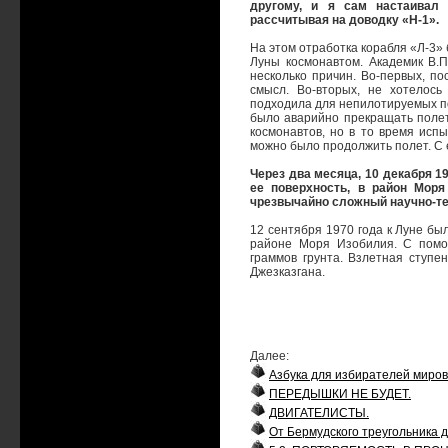
другому, и я сам настаивал
рассчитывая на доводку «Н-1».
На этом отработка корабля «Л-3»
Луны космонавтом. Академик В.П
несколько причин. Во-первых, п
смысл. Во-вторых, не хотелос
подходила для непилотируемых по
было аварийно прекращать полет.
космонавтов, но в то время исп
можно было продолжить полет. С 
Через два месяца, 10 декабря 1
ее поверхность, в район Моря
чрезвычайно сложный научно-те
12 сентября 1970 года к Луне бы
районе Моря Изобилия. С помо
граммов грунта. Взлетная ступе
Джезказгана.
Далее:
Азбука для избирателей миров
ПЕРЕДЫШКИ НЕ БУДЕТ.
ДВИГАТЕЛИСТЫ.
От Бермудского треугольника 