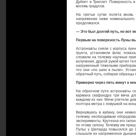
Дублет и Триплет. Поверхность в
восемь градусов.
На третьи сутки полета вновь
напряжение ниже номинального.
продолжался.
— Это был долгий путь, но вот м
Первым на поверхность Луны в
Астронавты сняли с корпуса лун
грунта, установили флаг, пока
сложили на тележку научные приб
излучения, другой рукой катил тел
нагруженный тяжелыми приборами
что они «по шею в пыли». Устан
обратный путь, собирая образцы п
Примерно через пять минут к не
На обратном пути астронавты с
кармана скафандра три мяча дл
каждому из них. Мячи улетели дов
полтора метра с ловушкой на кон
Вернувшись в кабину, они немно
тележку необходимым оборудован
эксперименты. Крутизна его склон
по этому склону. Тележку им приш
Пульс у Шепарда повысился до 1
слышали их напряженное дыхание