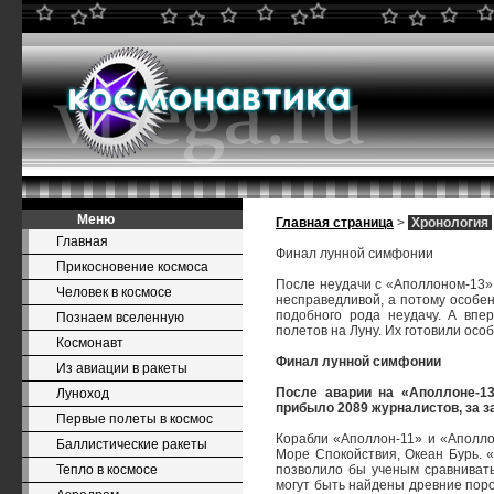
Меню
Главная страница
>
Хронология
Главная
Финал лунной симфонии
Прикосновение космоса
После неудачи с «Аполлоном-13» 
Человек в космосе
несправедливой, а потому особе
подобного рода неудачу. А впер
Познаем вселенную
полетов на Луну. Их готовили осо
Космонавт
Финал лунной симфонии
Из авиации в ракеты
После аварии на «Аполлоне-13
Луноход
прибыло 2089 журналистов, за 
Первые полеты в космос
Корабли «Аполлон-11» и «Аполл
Баллистические ракеты
Море Спокойствия, Океан Бурь. 
Тепло в космосе
позволило бы ученым сравнивать
могут быть найдены древние пор