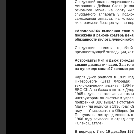
Следующий полет американских а
Астронавты Дейвид Скотт (кома
основного блока) на борту «А
спускаемого аппарата у подно
самоходный аппарат, на котор
килограммов образцов лунных пор
«Аполлон-16» выполнял свои з
посажена я районе кратера Дек
обязанности пилота лунной каби
Следующие полеты кораблей
предшествующей экспедиции, хот
Астронавты Янг и Дьюк трижды
свыше двадцати часов. За это 
на луноходе около27 километров
Чарлз Дьюк родился в 1935 год
Питерсберге (штат Флорида), 
технологический институт (1964 г
ВВС США на базах в штатах Джор
1965 году после окончания школы
инструктором по системам управл
полковника ВВС вышел в отставку
Маттингли родился в 1936 году. 
году — Университет в Оберне (ш
Поступил на летную должность в
1966 году зачислен в отряд аст
«Спэйс Шаттле».
В период с 7 по 19 декабря 19