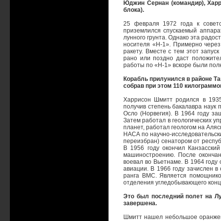
Юджин Сернан (командир), Харр
блока).
25 февраля 1972 года к совет
приземлился спускаемый аппара
лунного грунта. Однако эта радос
носителя «Н-1». Примерно через
ракету. Вместе с тем этот запус
рано или поздно даст положите
работы по «Н-1» вскоре были по
Корабль прилунился в районе Та
собрав при этом 110 килограммов
Харрисон Шмитт родился в 1935 
получив степень бакалавра наук п
Осло (Норвегия). В 1964 году за
Затем работал в геологических у
планет, работал геологом на Аляс
НАСА по научно-исследовательским
переизбран) сенатором от респуб
В 1956 году окончил Канзасский
машиностроению. После окончан
воевал во Вьетнаме. В 1964 году
авиации. В 1966 году зачислен в 
ранга ВМС. Является помощник
отделения угледобывающего конце
Это был последний полет на Л
завершена.
Шмитт нашел небольшое оранжево