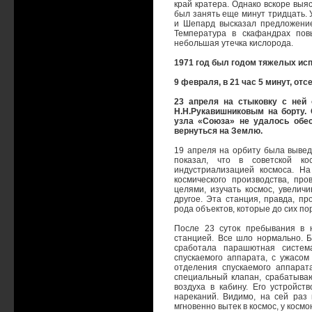
край кратера. Однако вскоре выя
был занять еще минут тридцать. 
и Шепард высказал предложение
Температура в скафандрах пов
небольшая утечка кислорода.
1971 год был годом тяжелых исп
9 февраля, в 21 час 5 минут, от
23 апреля на стыковку с ней 
Н.Н.Рукавишниковым на борту.
узла «Союза» не удалось обес
вернуться на Землю.
19 апреля на орбиту была вывед
показал, что в советской ко
индустриализацией космоса. Н
космического производства, пр
целями, изучать космос, увелич
другое. Эта станция, правда, п
рода объектов, которые до сих по
После 23 суток пребывания в 
станцией. Все шло нормально. 
сработала парашютная система
спускаемого аппарата, с ужасом
отделения спускаемого аппарат
специальный клапан, срабатыва
воздуха в кабину. Его устройс
нареканий. Видимо, на сей раз 
мгновенно вытек в космос, у космо