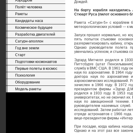
Аэродром
Дождей.
Полёт человека
На борту корабля находились 
Ракеты
Стюарт Руса (пилот основного бл
Кандидаты наса
Ракета «Сатурн-5» с кораблем 
метеорологических условий — к м
Космическое будущее
Разработка двигателей
Запуск прошел нормально, но ко
пять попыток стыковки основн
Сатурн-аполлон
разгерметизировать кабину, откр
Однако руководители полета п
Год вне земли
увенчались успехом, и стыковка с
Старт
Эдгард Митчелл родился в 1930 
Подготовки космонавтов
Питтсбурге (штат Пенсильвания
службу в ВМС США. В 1961 году о
Первые полеты в космос
наук по аэронавтике. В 1964 году
Психология
доктора наук по аэронавтике 
аэрокосмических исследований. Р
Оборудование
зачислен в 1966 году. В 1972 г
Модель ракеты
президентом фирмы «Эдгар Д.М
родился в 1933 году. В 1953 го
университетах, но не окончил их.
наук по авиационной технике.
руководителем наземных служб. 
исследований. Затем работал ле
отряде астронавтов с 1966 года
вице-президентом фирмы «Интер
При посадке, когда кабина наход
Однако и на этот раз все закон