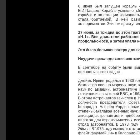
6 июня был запущен корабль «С
В.И.Пацаев. Корабль успешно с
корабле и на станции космонавт
стала обитаемой. В ней разм
экспериментов. Экипаж приступил 
27 июня, за три дня до этой тр
«Н-1». Все двигатели работали
продольной оси, а затем упала н
Это была большая потеря для вс
Неудачи преследовали советских
В сентябре на орбиту были вы
полностью своих задач.
Джеймс Ирвин родился в 1930 го
бакалавра военно-морских наук, 
наук по авиации, астронавтик
летчиков-испытателей ВВС, в 196
В отряд астронавтов зачислен в 1
должность председателя Совет
Колорадо). Алфред Уорден роди
степень бакалавра военных наук, 
авиации, астронавтике и прибор
пилотов для аэрокосмических исс
отряд астронавтов. В 1973 году
Эймса. В 1975 году вышел в отст
флайт фаундейшн» в Колорадо-Сп