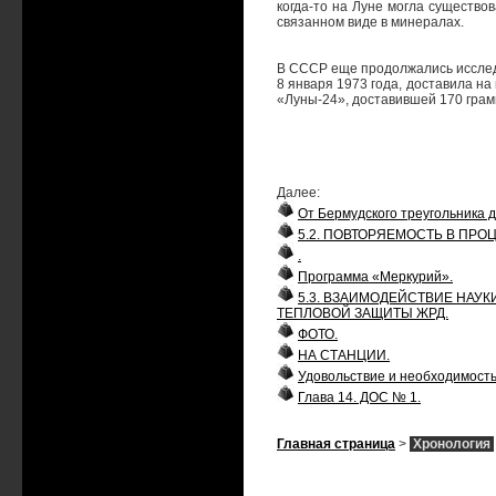
когда-то на Луне могла существов
связанном виде в минералах.
В СССР еще продолжались исслед
8 января 1973 года, доставила на
«Луны-24», доставившей 170 грамм
Далее:
От Бермудского треугольника 
5.2. ПОВТОРЯЕМОСТЬ В ПР
.
Программа «Меркурий».
5.3. ВЗАИМОДЕЙСТВИЕ НАУ
ТЕПЛОВОЙ ЗАЩИТЫ ЖРД.
ФОТО.
НА СТАНЦИИ.
Удовольствие и необходимость
Глава 14. ДОС № 1.
Главная страница
>
Хронология