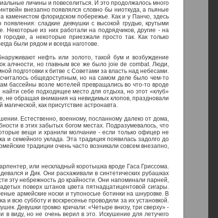
иальные личины и повеселиться. И это продолжалось много
интвейн внезапно появлялся словно бы ниоткуда, а пьяные
а каменистом флоридском побережье. Как и у Панчо, здесь
 появления: сладкие девчушки с высокой грудью, крутыми
е. Некоторые из них работали на подрядчиков, другие - на
городке, а некоторые приезжали просто так. Как только
егда были рядом и всегда наготове.
обнаруживают нефть или золото, такой бум и возбуждение
к алчности, но главным все же было joie de combat. Люди,
ной подготовки к битве с Советами за власть над небесами.
 считалось общедоступным, но на самом деле было чем-то
ерам бассейны возле мотелей превращались во что-то вроде
и найти себе подходящее место для отдыха, но этот «клуб»
се, не обращая внимания на невидимых клопов, праздновали
й магической, как присутствие астронавта.
ении. Естественно, военному, посланному далеко от дома,
ности в этих забытых богом местах. Подразумевалось, что
которые вещи и хранили молчание - если только офицер не
ка и семейного уклада. Эта традиция появилась задолго до
рмейские традиции очень часто возникали совсем внезапно,
Карпентер, или нескладный коротышка вроде Гаса Гриссома.
одевался и Дик. Они расхаживали в синтетических рубашках
сти эту небрежность до крайности. Они напоминали парней,
 надетых поверх штанов цвета пятнадцатицентовой сигары.
еные армейские носки и тупоносые ботинки на шнуровке. В
а и всю субботу и воскресенье проводили за их установкой.
шек. Девушки громко кричали: «Четыре внизу, три сверху» -
 в виду, но не очень верил в это. Искушение для летучего