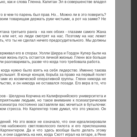
но, как и слова Гленна. Капитан Эл в совершенстве владел
 в чем-то парень был прав. Но... Можно ли в это поверить?
своим товарищам держать руки чистыми, а рот на замке? Не
ана третьего ранга - на них обоих - глазами самого Жана
о или нет, но люди смотрят на нас. Поэтому на нас лежит
ть, что ты не сделал ничего предосудительного. Мы должны
ерживал его в спорах. Уолли Ширра и Гордон Купер были на
ная жизнь пусть остается личной жизнью. Гленн все больше
 разговаривать, разве что когда того требовала работа.
 когда нужно было взять на себя лидерство. Именно такова
 услышит. В конце концов, борьба за право на первый полет
ами из космической оперативной группы. Гленн никогда не
тво, и он никогда не оставался позади. Его вера в то, что
ров - Шелдона Корчина из Калифорнийского университета и
приятными людьми, но такое внимание к психиатрическим
сихиатра постоянно заставляли вас мочиться в бутылочки:
ком стресса. Но Карпентер тоже думал, что это ужасно. Он
дений. Но это вовсе не означало, что они идеализировали
тив набожного светловолосого пилота и его приспешника
 Карпентером. Да и что здесь вообще было делать этому
 и они садились на них, когда Скотт играл на гитаре, а Рене