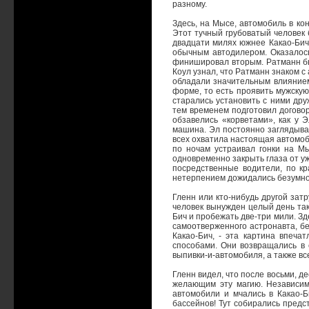
разному.
Здесь, на Мысе, автомобиль в к
Этот тучный грубоватый человек
двадцати милях южнее Какао-Бич
обычным автодилером. Оказалось
финишировал вторым. Ратманн бы
Коул узнал, что Ратманн знаком 
обладали значительным влиянием
форме, то есть проявить мужскую
старались установить с ними дру
тем временем подготовил договор
обзавелись «корветами», как у 
машина. Эл постоянно заглядыва
всех охватила настоящая автомоб
по ночам устраивал гонки на Мы
одновременно закрыть глаза от уж
посредственные водители, по к
нетерпением дожидались безумной
Гленн или кто-нибудь другой зат
человек вынужден целый день так
Бич и пробежать две-три мили. З
самоотверженного астронавта, бе
Какао-Бич, - эта картина впеча
способами. Они возвращались в 
выпивки-и-автомобиля, а также вс
Гленн видел, что после восьми, д
желающим эту магию. Независимо
автомобили и мчались в Какао-Б
бассейнов! Тут собирались предс