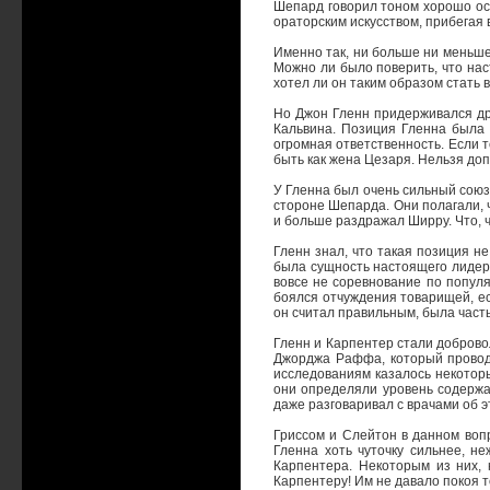
Шепард говорил тоном хорошо осв
ораторским искусством, прибегая 
Именно так, ни больше ни меньше.
Можно ли было поверить, что нас
хотел ли он таким образом стать 
Но Джон Гленн придерживался дру
Кальвина. Позиция Гленна была т
огромная ответственность. Если 
быть как жена Цезаря. Нельзя до
У Гленна был очень сильный союз
стороне Шепарда. Они полагали, 
и больше раздражал Ширру. Что, ч
Гленн знал, что такая позиция н
была сущность настоящего лидера,
вовсе не соревнование по популя
боялся отчуждения товарищей, есл
он считал правильным, была част
Гленн и Карпентер стали доброво
Джорджа Раффа, который проводи
исследованиям казалось некоторы
они определяли уровень содержан
даже разговаривал с врачами об э
Гриссом и Слейтон в данном вопр
Гленна хоть чуточку сильнее, н
Карпентера. Некоторым из них, 
Карпентеру! Им не давало покоя то