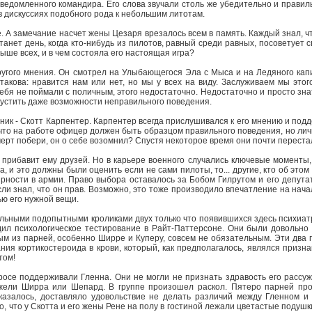
едомленного командира. Его слова звучали столь же убедительно и правиль
в дискуссиях подобного рода к небольшим литотам.
 А замечание насчет жены Цезаря врезалось всем в память. Каждый знал, что
танет день, когда кто-нибудь из пилотов, равный среди равных, посоветует 
выше всех, и в чем состояла его настоящая игра?
гого мнения. Он смотрел на Улыбающегося Эла с Мыса и на Ледяного капит
акова: нравится нам или нет, но мы у всех на виду. Заслуживаем мы этог
тебя не поймали с поличным, этого недостаточно. Недостаточно и просто зна
пустить даже возможности неправильного поведения.
ник - Скотт Карпентер. Карпентер всегда прислушивался к его мнению и подд
что на работе офицер должен быть образцом правильного поведения, но лич
ерт побери, он о себе возомнил? Спустя некоторое время они почти перестали
е прибавит ему друзей. Но в карьере военного случались ключевые моменты,
 и это должны были оценить если не сами пилоты, то... другие, кто об этом
рности в армии. Право выбора оставалось за Бобом Гилрутом и его депутат
и знал, что он прав. Возможно, это тоже производило впечатление на начальс
ью его нужной вещи.
льными подопытными кроликами двух только что появившихся здесь психиат
л психологическое тестирование в Райт-Паттерсоне. Они были довольно 
м из парней, особенно Ширре и Куперу, совсем не обязательным. Эти два п
ия кортикостероида в крови, который, как предполагалось, являлся призна
том!
осе поддерживали Гленна. Они не могли не признать здравость его рассуж
ежели Ширра или Шепард. В группе произошел раскол. Пятеро парней про
казалось, доставляло удовольствие не делать различий между Гленном и
, что у Скотта и его жены Рене на полу в гостиной лежали цветастые подушки,