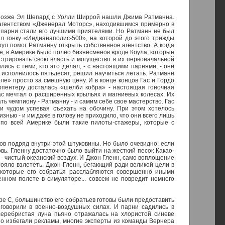
 а позже Эл Шепард с Уолли Ширрой нашли Джима Ратманна.
л агентством «Дженерал Моторс», находившимся примерно в
е парни стали его лучшими приятелями. Но Ратманн не был
ал гонку «Индианаполис-500», на которой до этого трижды
л помог Ратманну открыть собственное агентство. А когда
е, в Америке было полно бизнесменов вроде Коула, которые
трировать свою власть и могущество в их первоначальной
ись с теми, кто это делал, - с настоящими парнями, - они
 исполнилось пятьдесят, решил научиться летать. Ратманн
е» просто за смешную цену. И в конце концов Гас и Гордо
арпентеру досталась «шелби кобра» - настоящая гоночная
с мечтал о расширенных крыльях и магниевых колесах. Их
 чемпиону - Ратманну - и самим себе свое мастерство. Гас
и чудом успевая съехать на обочину. При этом хотелось
нью - и им даже в голову не приходило, что они всего лишь
 по всей Америке были такие пилоты-стажеры, которые с
ов подряд внутри этой штуковины. Но было очевидно: если
вь. Гленну достаточно было выйти на жесткий песок Какао-
- чистый океанский воздух. И Джон Гленн, само воплощение
тояло взлететь. Джон Гленн, бегающий ради великой цели в
некоторые его собратья расслабляются совершенно иными
нном полете в симуляторе... совсем не повредит немного
аре С, большинство его собратьев готовы были предоставить
 говорили в военно-воздушных силах. И парни садились в
 серебристая луна пьяно отражалась на хлористой синеве
но избегали рекламы, многие эксперты из команды Вернера