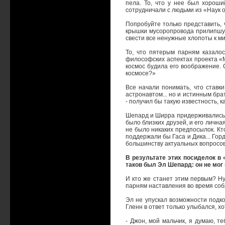
пела. То, что у нее был хороши
сотрудничали с людьми из «Наук о
Попробуйте только представить, 
крышки мусоропровода прилипшую
свести все ненужные хлопоты к м
То, что пятерым парням казалос
философских аспектах проекта «М
космос будила его воображение. 
космосе?»
Все начали понимать, что ставк
астронавтом... но и истинным бр
- получил бы такую известность, к
Шепард и Ширра придерживались 
было близких друзей, и его лична
не было никаких предпосылок. Кт
поддержали бы Гаса и Дика... Гор
большинству актуальных вопросов
В результате этих посиделок в 
таков был Эл Шепард: он не мог
И кто же станет этим первым? Ну
парням наставления во время соб
Эл не упускал возможности подк
Гленн в ответ только улыбался, х
- Джон, мой мальчик, я думаю, т