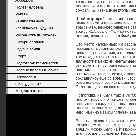
Аэродром
травы пальметто вылезали какие-
больнее, чем норка. В Какао-Бич 
Полёт человека
сожрали бы невидимые клопы, как
Ракеты
Штаб-квартирой астронавтов оста
Кандидаты наса
авиалиниями и приземлялись в М
трассе А1А, немного севернее ст
Космическое будущее
трассе А1А, возле «Холидея», ст
Разработка двигателей
огнями, ночные кафе под бамбуко
Сатурн-аполлон
Это место напоминало им расска
песчаных, пустынных участков з
Год вне земли
новых опасных машин, и королями 
Старт
там находилась штаб-квартира ат
дальности и межконтинентальных б
Подготовки космонавтов
эти ракеты и неуправляемые сна
настолько песчаная, что сосны с
Первые полеты в космос
вас. Короче говоря, безнадежна
Психология
сохранились еще со времен Второ
раем полетов-и-выпивки, выпивки-
Оборудование
Полетов здесь все еще не провод
Модель ракеты
Подготовка не была такой уж тя
инструктировали о тонкостях про
весь день в симуляторе под наз
полета. На самом-то деле они не 
него. Именно в таком положении а
Военные всегда были мастерами 
следующем: жены на Мыс не допус
вряд ли можно было найти кухонн
для поездок с семьей во Флориду