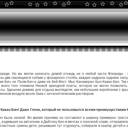
риде. Но вы могли написать домой отнюдь не о любой части Флориды - з
ы две скалящиеся собаки у фонарного столба, каждая задрала заднюю лапу, 
и-Бич, не Палм-Бич и даже не Кей-Вест. Мыс Канаверал был Какао-Бич. Так
всего того племени Низкой арендной платы, которое не могло позволить
ы. Здешние домики для отдыха выглядели, как небольшие коробчонки с крыл
ленном воздухе возле бака с антисептическим раствором.
 Какао-Бич! Даже Гленн, который не пользовался всеми преимуществами 
ч была низкой. Во время прилива он составлял в ширину примерно триста 
здившая на автогонки в Дайтону-Бич в мечтах о гоночной славе, отправляла
счастные сукины дети, решившие тут отдохнуть, собирали в охапку детей и 