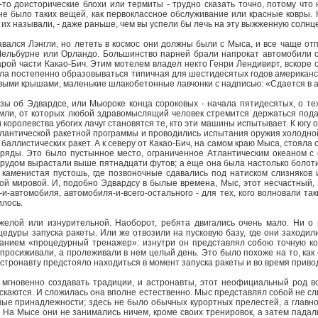
то доисторические блохи или термиты - трудно сказать точно, потому что н
не было таких вещей, как первоклассное обслуживание или красные ковры. К
 их называли, - даже раньше, чем вы успели бы лечь на эту выжженную солнц
вался Лэнгли, но лететь в космос они должны были с Мыса, и все чаще от
ельбурне или Орландо. Большинство парней брали напрокат автомобили с
арой части Какао-Бич. Этим мотелем владел некто Генри Лендивирт, вскоре 
ала постепенно образовываться типичная для шестидесятых годов американс
выми крышами, маленькие шлакобетонные лавчонки с надписью: «Сдается в 
зы об Эдвардсе, или Мьюроке конца сороковых - начала пятидесятых, о те
емли, от которых любой здравомыслящий человек стремится держаться пода
королевства убогих лачуг становятся те, кто эти машины испытывает. К югу 
лантической ракетной программы и проводились испытания оружия холодной
аллистических ракет. А к северу от Какао-Бич, на самом краю Мыса, стояла о
ряды. Это было пустынное место, ограниченное Атлантическим океаном с о
 трудом вырастали выше пятнадцати футов; а еще она была настолько болоти
я каменистая пустошь, где позвоночные сдавались под натиском слизняков
й мировой. И, подобно Эдвардсу в былые времена, Мыс, этот несчастный, з
и-автомобиля, автомобиля-и-всего-остального - для тех, кого волновали та
илось.
желой или изнурительной. Наоборот, ребята двигались очень мало. Ни о
цедуры запуска ракеты. Или же отвозили на пусковую базу, где они заходил
ванием «процедурный тренажер»: изнутри он представлял собою точную ко
просиживали, а пролеживали в нем целый день. Это было похоже на то, как 
стронавту предстояло находиться в момент запуска ракеты и во время приво
мгновенно создавать традиции, и астронавты, этот неофициальный род во
каются. И сложилась она вполне естественно. Мыс представлял собой не сл
ые принадлежности; здесь не было обычных курортных прелестей, а главное
. На Мысе они не занимались ничем, кроме своих тренировок, а затем падал