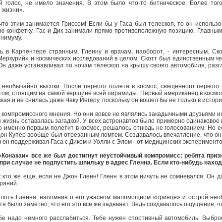
й голос, не имело значения. В этом было что-то битническое. Более тог
 жизни».
что этим занимается Гриссом! Если бы у Гаса был телескоп, то он использо
 конфетку. Гас и Дик занимали прямо противоположную позицию. Главным д
инимуму.
ь в Карпентере странным, Гленну и врачам, наоборот, - интересным. Ск
еркурий» и космических исследований в целом. Скотт был единственным чел
Он даже устанавливал по ночам телескоп на крышу своего автомобиля, раз
и необычайно высоки. После первого полета в космос, священного первого
атом, стоящим на самой вершине всей пирамиды. Первый американец в космосе
акая и не снилась даже Чаку Йегеру, поскольку он вошел бы не только в истор
компромиссного мнения. Но они вовсе не являлись закадычными друзьями и
я жизнь оставалась загадкой. У всех астронавтов было примерно одинаковое
о именно первым полетит в космос, решалось отнюдь не голосованием. Но е
дон Купер вообще был отрезанным ломтем. Создавалось впечатление, что он н
 он поддерживал Гаса с Диком и Уолли с Элом - от медицинских эксперимен
«Конакаи» все же был достигнут неустойчивый компромисс: ребята призн
 при случае не подпустить шпильку в адрес Гленна. Если кто-нибудь нахо
 кто же еще, если не Джон Гленн! Гленн в этом ничуть не сомневался. Он д
раний.
олоть Гленна, напомнив о его ужасном маломощном «принце» и острой необ
отя было заметно, что его это все же задевает. Ведь создавалось ощущение, ч
ебе надо немного расслабиться. Тебе нужен спортивный автомобиль. Выбро