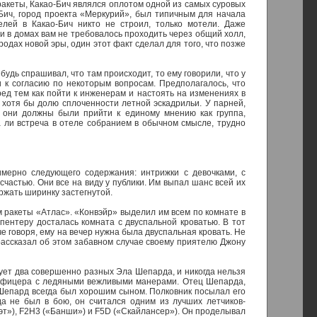
 ракеты, Какао-Бич являлся оплотом одной из самых суровых
-Бич, город проекта «Меркурий», был типичным для начала
елей в Какао-Бич никто не строил, только мотели. Даже
 и в домах вам не требовалось проходить через общий холл,
ородах новой эры, один этот факт сделал для того, что позже
удь спрашивал, что там происходит, то ему говорили, что у
 к согласию по некоторым вопросам. Предполагалось, что
ед тем как пойти к инженерам и настоять на изменениях в
 хотя бы долю сплоченности летной эскадрильи. У парней,
ом они должны были прийти к единому мнению как группа,
а ли встреча в отеле собранием в обычном смысле, трудно
имерно следующего содержания: интрижки с девочками, с
есчастью. Они все на виду у публики. Им выпал шанс всей их
ержать ширинку застегнутой.
 ракеты «Атлас». «Конвэйр» выделил им всем по комнате в
пентеру досталась комната с двуспальной кроватью. В тот
е говоря, ему на вечер нужна была двуспальная кровать. Не
рассказал об этом забавном случае своему приятелю Джону
вует два совершенно разных Эла Шепарда, и никогда нельзя
о офицера с ледяными вежливыми манерами. Отец Шепарда,
Шепард всегда был хорошим сыном. Полковник посылал его
да не был в бою, он считался одним из лучших летчиков-
эт»), F2H3 («Банши») и F5D («Скайлансер»). Он проделывал