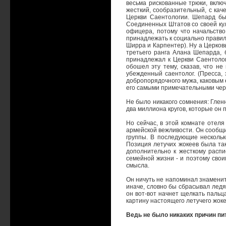
весьма рискованные трюки, вклю
жесткий, сообразительный, с ка
Церкви Саентологии. Шепард бы
Соединенных Штатов со своей кул
офицера, потому что начальство
принадлежать к социально прави
Ширра и Карпентер). Ну а Церков
третьего ранга Алана Шепарда, 
принадлежал к Церкви Саентолог
обошел эту тему, сказав, что н
убежденный саентолог. (Пресса,
добропорядочного мужа, каковым ег
его самыми примечательными чер
Не было никакого сомнения: Гленн
два миллиона кругов, которые он 
Но сейчас, в этой комнате отеля
армейской вежливости. Он сообщи
группы. В последующие нескольк
Позиция летучих жокеев была так
дополнительно к жесткому распи
семейной жизни - и поэтому сво
смысла.
Он ничуть не напоминал знаменит
иначе, словно бы сбрасывал ледян
он вот-вот начнет щелкать пальца
картину настоящего летучего жоке
Ведь не было никаких причин пи