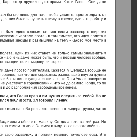
о, Карпентер дружил с докторами. Как и Гленн. Они даже
вал бы его лишь для того, чтобы узким концом отодрать от
ля них было запустить птичку в космос, сделать работу и
отт был единственным, кто мог вести разговор о широких
овеком с чертами поэта - в том смысле, что идея полета в
глядывал звезды и размышлял на тему «Каково мое место в
 полета, один из них станет не только самым знаменитым
 - а очень даже может быть, что и первый человек вообще,
ию авиации, но и в мировую историю.
ли даже просто приятелями. Кажется, у Шепарда вообще не
 прошлое, так что для серьезных разногласий внутри группы
сли бы такая ситуация сложилась, то Эл и Уолли наверняка
е участвует в соревновании. Что же до самого Гордо, то по
тов и до распоряжения свободным временем.
али, что Гленн прав и им нужно следить за собой. Но не
дился поблизости, Эл говорил Гленну:
аже взял на себя роль естественного лидера группы, читая
ходимости обновить машину. Он делал это всякий раз. Но
то на самом-то деле Эл имел в виду вовсе не автомобиль.
си свою развалюху и погоняй немного по-человечески. Это