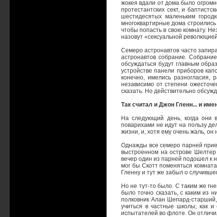
жокея вдали от дома было огромно
протестантских сект, и баптистс
шестидесятых маленьким городк
многоквартирные дома строились п
чтобы попасть в свою комнату. Нез
назовут «сексуальной революцией
Семеро астронавтов часто запирал
астронавтов собрание. Собрание
обсуждаться будут главным обра
устройстве панели приборов капс
конечно, имелись разногласия, 
независимо от степени ожесточен
сказать. Но действительно обсуж
Так считал и Джон Гленн... и им
На следующий день, когда они 
поварихами не идут на пользу дел
жизни, и, хотя ему очень жаль, он
Однажды все семеро парней приех
выстроенном на острове Шелтер 
вечер один из парней подошел к н
мог бы Скотт поменяться комната
Гленну и тут же забыл о случивше
Но не тут-то было. С таким же г
было точно сказать, с каким из
полковник Алан Шепард-старший,
учиться в частные школы; как и
испытателей во флоте. Он отличи