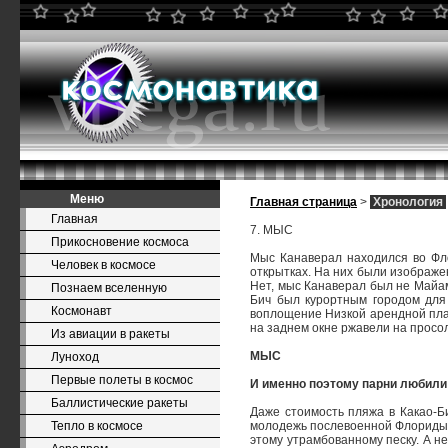
Меню
Главная страница
>
Хронология
Главная
7. МЫС
Прикосновение космоса
Мыс Канаверал находился во Фло
Человек в космосе
открытках. На них были изображен
Нет, мыс Канаверал был не Майам
Познаем вселенную
Бич был курортным городом для 
Космонавт
воплощение Низкой арендной плат
на заднем окне ржавели на просо
Из авиации в ракеты
МЫС
Луноход
Первые полеты в космос
И именно поэтому парни любили
Баллистические ракеты
Даже стоимость пляжа в Какао-Би
Тепло в космосе
молодежь послевоенной Флориды, е
этому утрамбованному песку. А не