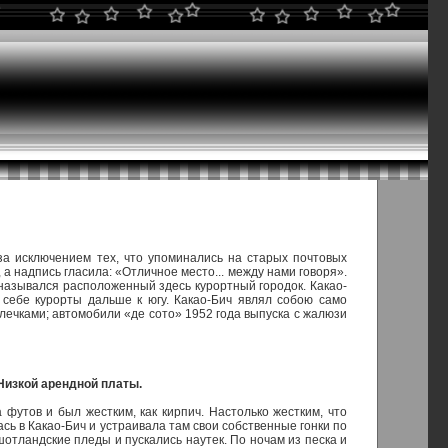
а исключением тех, что упоминались на старых почтовых
а надпись гласила: «Отличное место... между нами говоря».
 назывался расположенный здесь курортный городок. Какао-
 себе курорты дальше к югу. Какао-Бич являл собою само
ечками; автомобили «де сото» 1952 года выпуска с жалюзи
Низкой арендной платы.
футов и был жестким, как кирпич. Настолько жестким, что
сь в Какао-Бич и устраивала там свои собственные гонки по
шотландские пледы и пускались наутек. По ночам из песка и