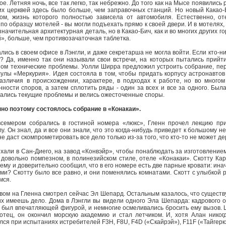
е. Летняя ночь, все так легко, так небрежно. До того как на Мысе появились
ких церквей здесь было больше, чем заправочных станций. Но новый Какао
ом, жизнь которого полностью зависела от автомобиля. Естественно, от
о образцу мотелей - вы могли подъехать прямо к своей двери. И в мотелях,
начительная архитектурная деталь, но в Какао-Бич, как и во многих других г
», больше, чем противозачаточная таблетка.
ись в своем офисе в Лэнгли, и даже секретарша не могла войти. Если кто-ниб
? Да, именно так они называли свои встречи, на которых пытались прийти
зом технические проблемы. Уолли Ширра предложил устроить собрание, пер
улы «Меркурия». Идея состояла в том, чтобы придать корпусу астронавтов
различия в происхождении, характере, в подходах к работе, но во мног
ности споров, а затем сплотить ряды - один за всех и все за одного. Был
дались текущие проблемы и велись ожесточенные споры.
енно поэтому состоялось собрание в «Конакаи».
всемером собрались в гостиной номера «люкс», Гленн прочел лекцию пр
у. Он знал, да и все они знали, что это когда-нибудь приведет к большому н
 не даст скомпрометировать все дело только из-за того, что кто-то не может д
али в Сан-Диего, на завод «Конвэйр», чтобы понаблюдать за изготовлением
довольно помпезном, в полинезийском стиле, отеле «Конакаи». Скотту Кар
ему и доверительно сообщил, что в его номере есть две парные кровати: инач
ми? Скотту было все равно, и они поменялись комнатами. Скотт с улыбкой 
мся.
невом на Гленна смотрел сейчас Эл Шепард. Остальным казалось, что сущест
 них имеешь дело. Дома в Лэнгли вы видели одного Эла Шепарда: кадровог
 был впечатляющей фигурой, и немногие осмеливались бросить ему вызов. 
 отец, он окончил морскую академию и стал летчиком. И, хотя Алан никог
лся при испытаниях истребителей F3H, F8U, F4D («Скайрэй»), F11F («Тайгерк