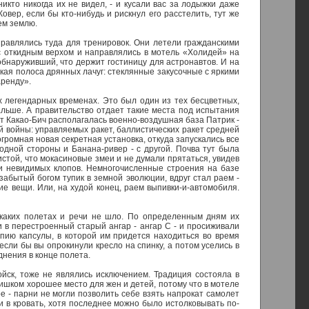
икто никогда их не видел, - и кусали вас за лодыжки даже
овер, если бы кто-нибудь и рискнул его расстелить, тут же
ем землю.
правлялись туда для тренировок. Они летели гражданскими
 откидным верхом и направлялись в мотель «Холидей» на
обнаруживший, что держит гостиницу для астронавтов. И на
кая полоса дрянных лачуг: стеклянные закусочные с яркими
аренду».
х легендарных временах. Это был один из тех бесцветных,
льше. А правительство отдает такие места под испытания
от Какао-Бич располагалась военно-воздушная база Патрик -
 войны: управляемых ракет, баллистических ракет средней
громная новая секретная установка, откуда запускались все
дной стороны и Банана-ривер - с другой. Почва тут была
стой, что мокасиновые змеи и не думали прятаться, увидев
 и невидимых клопов. Немногочисленные строения на базе
абытый богом тупик в земной эволюции, вдруг стал раем -
кие вещи. Или, на худой конец, раем выпивки-и-автомобиля.
 каких полетах и речи не шло. По определенным дням их
и в перестроенный старый ангар - ангар С - и просиживали
пию капсулы, в которой им придется находиться во время
если бы вы опрокинули кресло на спинку, а потом уселись в
днения в конце полета.
йск, тоже не являлись исключением. Традиция состояла в
ишком хорошее место для жен и детей, потому что в мотеле
 - парни не могли позволить себе взять напрокат самолет
и в кровать, хотя последнее можно было истолковывать по-