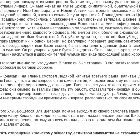
чая первую посадку этих монстров на бывшие тогда в новинку угловые пал
чествами лидера. Он был женат на Луизе Брюэр, симпатичной, обаятельной
л родом из Нью-Гемпшира, а в Новой Англии саентологи пользовались б
ьтурной традицией, в чем-то сходной с унитарианской. Принадлежность к 
 традиционно относилось с уважением к религиозным взглядам. Важнее в
льному протестантскому вероисповеданию. Выше всех в армии неофициально
ь Саентологии, хотя и была несравненно малочисленнее, считалась еще бол
безукоризненного кадрового офицера. Но внутри этой оболочки скрывалс
ии и даже не был близок к ней. В глубине души он, вероятно, был убежд
е принадлежит ни к одной церкви, но регулярно посещает церковь саентол
 этот всегда корректный Джентльмен, была рада видеть данный факт в так
о считали. Он регулярно ходил с Луизой в церковь. Он не пил, не курил, не с
тами - расплыться в широкой теплой улыбке при виде проходящей мимо хор
 говорит именно то, что думает. В гневе он был страшен. В его глазах горел
пробежал по беговой дорожке.
 «Конакаи», на Гленна смотрел Ледяной капитан третьего ранга. Капитан Эл
л Гленну, что в этом вопросе он не компетентен, и посоветовал ему не навя
о недель формировались две позиции: Гленна и летучих жокеев, причем 
ова: они семеро вызвались сделать эту работу, отдавали тренировкам и об
санию, например ездили на заводы для поддержания духа рабочих, отказа
им мизерным свободным временем они вправе распоряжаться по своему усмо
ого Улыбающегося Эла Шепарда, пока не выходил из своего самолета вдали 
ую маску. Когда он выходил из самолета, в его глазах плясали огоньки. Ши
ми в нетерпении, потому что весь его вид словно говорил: чем бы таким зан
я вдали от дома.
тать отвращение к женскому обществу, если твои знакомства не сказывают