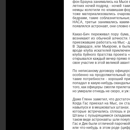
фон Брауна занимались на Мысе в
летних ночей подряд - ночей так
немцы колотили по клавишам фор
тоже материализовались очарова
бедрами, такие соблазнительные,
НАСА, третьи занимались каким-
появлялся астронавт, они словно 
Какао-Бич переживал пору бума,
возникают из обычной алчности. 
приезжавшие работать на Мыс - дл
В Эдвардсе, или Мьюроке, в был
вроде клуба искателей приключен
клуба буйного братства проекта 
открывался каждый вечер прямо п
свое участие в этой великой аван
По неписаному договору офицерск
особенно на продолжительный ср
такие потребности - хороший при
попадал в какую-нибудь скандаль
того, как офицеры смогли прилет
но умирали отнюдь не скоро, и уж
Даже Гленн заметил, что достато
Когда Гас приехал на Мыс, он ст
навыпуск и в мешковатых штанах.
которые встречались сплошь и р
Штаны с пузырящимися складками 
таком виде астронавты шли покупа
Гас и Дик были отличной парочкой
или что-нибудь в этом роде (циф