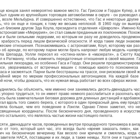
онце концов занял невероятно важное место. Гас Гриссом и Гордон Купер,
 был одним из крупнейших торговцев автомобилями в округе - он руководи
, возле Мельбурна. И совершенно естественно, что Гас и некоторые други
, что он еще и гонщик, к тому же весьма неплохой. В 1960 году он выигр
л близким другом Эда Коула, президента отделения «Шевроле». Именно Коу
с астронавтами «Меркурия», он стал самым преданным их поклонником. Похож
 и были сильными лидерами, но которым ни разу не доводилось продемонс
 храбрость перед лицом физической опасности. И когда такие люди знакомил
жеские отношения. Познакомившись с астронавтами, Коул, которому как раз
 об аренде, по которому парни могли брать напрокат любую модель «шеврол
Эла Шепарда, Уолли пересел из «остина-хили» в «мазерати», а Скотту К
л к Ратманну, чтобы изменить передаточные отношения в своей машине. Га
ильная лихорадка, но особенно Гаса и Гордо. Они решили продемонстрировать
се, уворачиваясь от встречных машин с помощью какого-то психокинеза 
аса и засмеяться. Парни были бесстрашны на трассе, они рисковали своей жиз
райней мере по меркам профессиональных автогонщиков. На каждой базе
 ночи, чтобы доказать, что их нужная вещь работает во всех сферах жизни.
руднились бы объяснить, чем именно они занимались десять-двенадцать час
 упорно трудиться, то он имеет право немного расслабиться и разогнать кро
десь была замечательная беговая дорожка для длинных дистанций и вдобавок 
гал вдоль того самого берега, с которого в один прекрасный день ему предс
тляла больше, чем его поведение в Лэнгли. Однако Гленн заметил, что 
священные координаты. После бесконечного дня, проведенного в искусстве
его остального, что являлось частью жизни настоящего пилота.
есяти, двенадцати часов, проведенных внутри процедурного тренажера в анг
 от того, который шел час, это всегда было «время заказать пиво», как
ич на бесконечную вечеринку. Как весело они кричали и смеялись, когда
тавители НАСА, поставщики и их люди, а также немцы. Хотя они и тщатель