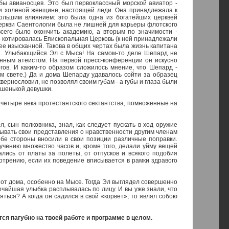
убы авианосцев. Это был первоклассный морской авиатор -
 и холеной женщине, настоящей леди. Она принадлежала к
ольшим влиянием: это была одна из богатейших церквей
Церкви Саентологии была не лишней для карьеры флотского
сего было окончить академию, а вторым по значимости -
 котировалась Епископальная Церковь (к ней принадлежали
ее изысканной. Такова в общих чертах была жизнь капитана
я... Улыбающийся Эл с Мыса! На самом-то деле Шепард не
енным атеистом. На первой пресс-конференции он искусно
огов. И каким-то образом сложилось мнение, что Шепард -
ом свете.) Да и дома Шепарду удавалось сойти за образец
квернословил, не позволял своим губам - а губы и глаза были
ошенькой девушки.
и четыре века протестантского сектантства, помноженные на
, сын полковника, знал, как следует пускать в ход оружие
зывать свои представления о нравственности другим членам
обе стороны вносили в свои позиции различные поправки.
учению множество часов и, кроме того, делали уйму вещей
лись от платы за полеты, от отпусков и всякого подобия
трению, если их поведение вписывается в рамки здравого
от дома, особенно на Мысе. Тогда Эл выглядел совершенно
рочайшая улыбка расплывалась по лицу. И вы уже знали, что
яться? А когда он садился в свой «корвет», то являл собою
ся пагубно на твоей работе и программе в целом.