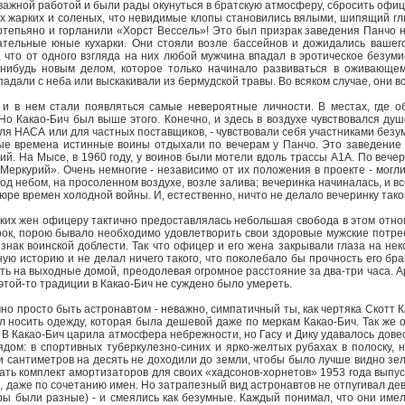
ажной работой и были рады окунуться в братскую атмосферу, сбросить офиц
их жарких и соленых, что невидимые клопы становились вялыми, шипящий гл
тепьяно и горланили «Хорст Вессель»! Это был призрак заведения Панчо н
тельные юные кухарки. Они стояли возле бассейнов и дожидались вашего
 что от одного взгляда на них любой мужчина впадал в эротическое безуми
нибудь новым делом, которое только начинало развиваться в оживающем 
падали с неба или выскакивали из бермудской травы. Во всяком случае, они вс
 и в нем стали появляться самые невероятные личности. В местах, где 
Но Какао-Бич был выше этого. Конечно, и здесь в воздухе чувствовался душо
я НАСА или для частных поставщиков, - чувствовали себя участниками безум
ые времена истинные воины отдыхали по вечерам у Панчо. Это заведение
ий. На Мысе, в 1960 году, у воинов были мотели вдоль трассы А1А. По веч
«Меркурий». Очень немногие - независимо от их положения в проекте - могл
од небом, на просоленном воздухе, возле залива; вечеринка начиналась, и в
тюре времен холодной войны. И, естественно, ничто не делало вечеринку тако
их жен офицеру тактично предоставлялась небольшая свобода в этом отнош
ок, порою бывало необходимо удовлетворить свои здоровые мужские потреб
знак воинской доблести. Так что офицер и его жена закрывали глаза на не
ную историю и не делал ничего такого, что поколебало бы прочность его бра
ать на выходные домой, преодолевая огромное расстояние за два-три часа. А
 этой-то традиции в Какао-Бич не суждено было умереть.
чно просто быть астронавтом - неважно, симпатичный ты, как чертяка Скотт 
ал носить одежду, которая была дешевой даже по меркам Какао-Бич. Так же 
 В Какао-Бич царила атмосфера небрежности, но Гасу и Дику удавалось дове
ядом: в спортивных туберкулезно-синих и ярко-желтых рубахах в полоску,
сантиметров на десять не доходили до земли, чтобы было лучше видно зел
ть комплект амортизаторов для своих «хадсонов-хорнетов» 1953 года выпуск
, даже по сочетанию имен. Но затрапезный вид астронавтов не отпугивал деву
ры были разные) - и смеялись как безумные. Каждый понимал, что они имели